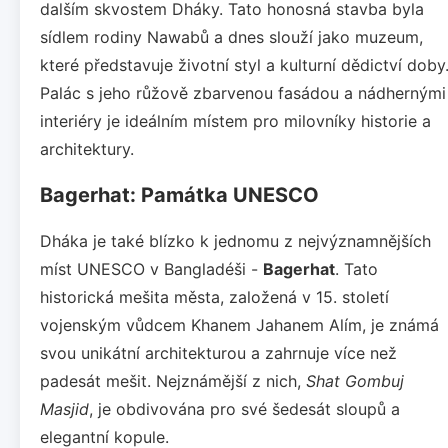
dalším skvostem Dháky. Tato honosná stavba byla
sídlem rodiny Nawabů a dnes slouží jako muzeum,
které představuje životní styl a kulturní dědictví doby
Palác s jeho růžově zbarvenou fasádou a nádhernými
interiéry je ideálním místem pro milovníky historie a
architektury.
Bagerhat: Památka UNESCO
Dháka je také blízko k jednomu z nejvýznamnějších
míst UNESCO v Bangladéši -
Bagerhat
. Tato
historická mešita města, založená v 15. století
vojenským vůdcem Khanem Jahanem Alím, je známá
svou unikátní architekturou a zahrnuje více než
padesát mešit. Nejznámější z nich,
Shat Gombuj
Masjid
, je obdivována pro své šedesát sloupů a
elegantní kopule.