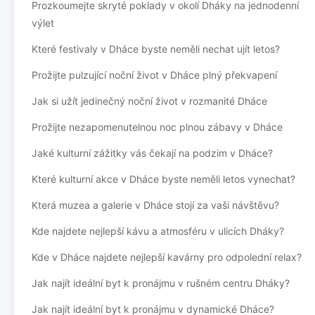
Prozkoumejte skryté poklady v okolí Dháky na jednodenní
výlet
Které festivaly v Dháce byste neměli nechat ujít letos?
Prožijte pulzující noční život v Dháce plný překvapení
Jak si užít jedinečný noční život v rozmanité Dháce
Prožijte nezapomenutelnou noc plnou zábavy v Dháce
Jaké kulturní zážitky vás čekají na podzim v Dháce?
Které kulturní akce v Dháce byste neměli letos vynechat?
Která muzea a galerie v Dháce stojí za vaši návštěvu?
Kde najdete nejlepší kávu a atmosféru v ulicích Dháky?
Kde v Dháce najdete nejlepší kavárny pro odpolední relax?
Jak najít ideální byt k pronájmu v rušném centru Dháky?
Jak najít ideální byt k pronájmu v dynamické Dháce?