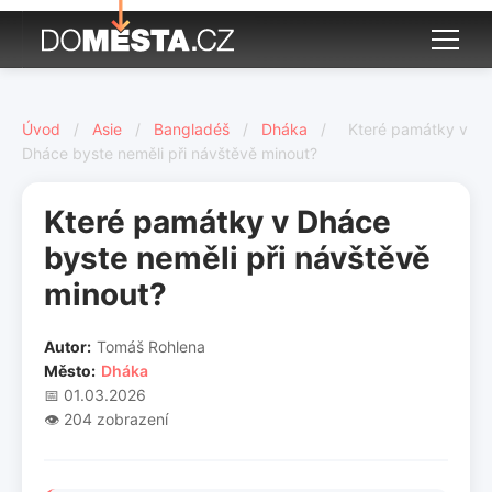
Úvod
/
Asie
/
Bangladéš
/
Dháka
/
Které památky v
Dháce byste neměli při návštěvě minout?
Které památky v Dháce
byste neměli při návštěvě
minout?
Autor:
Tomáš Rohlena
Město:
Dháka
📅 01.03.2026
👁️ 204 zobrazení