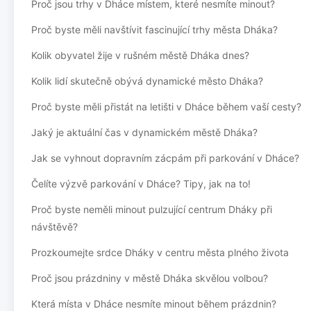
Proč jsou trhy v Dháce místem, které nesmíte minout?
Proč byste měli navštívit fascinující trhy města Dháka?
Kolik obyvatel žije v rušném městě Dháka dnes?
Kolik lidí skutečně obývá dynamické město Dháka?
Proč byste měli přistát na letišti v Dháce během vaší cesty?
Jaký je aktuální čas v dynamickém městě Dháka?
Jak se vyhnout dopravním zácpám při parkování v Dháce?
Čelíte výzvě parkování v Dháce? Tipy, jak na to!
Proč byste neměli minout pulzující centrum Dháky při
návštěvě?
Prozkoumejte srdce Dháky v centru města plného života
Proč jsou prázdniny v městě Dháka skvělou volbou?
Která místa v Dháce nesmíte minout během prázdnin?