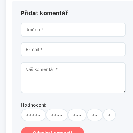
Přidat komentář
Hodnocení:
⭐⭐⭐⭐⭐
⭐⭐⭐⭐
⭐⭐⭐
⭐⭐
⭐