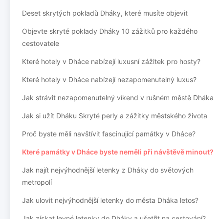
Deset skrytých pokladů Dháky, které musíte objevit
Objevte skryté poklady Dháky 10 zážitků pro každého
cestovatele
Které hotely v Dháce nabízejí luxusní zážitek pro hosty?
Které hotely v Dháce nabízejí nezapomenutelný luxus?
Jak strávit nezapomenutelný víkend v rušném městě Dháka
Jak si užít Dháku Skryté perly a zážitky městského života
Proč byste měli navštívit fascinující památky v Dháce?
Které památky v Dháce byste neměli při návštěvě minout?
Jak najít nejvýhodnější letenky z Dháky do světových
metropolí
Jak ulovit nejvýhodnější letenky do města Dháka letos?
Jak získat levné letenky do Dháky a ušetřit na cestování?