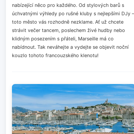
nabízející něco pro každého. Od stylových barů s
úchvatnými výhledy po rušné kluby s nejlepšími DJy 
toto město vás rozhodně nezklame. Ať už chcete
strávit večer tancem, poslechem živé hudby nebo
klidným posezením s přáteli, Marseille má co
nabídnout. Tak neváhejte a vydejte se objevit noční
kouzlo tohoto francouzského klenotu!