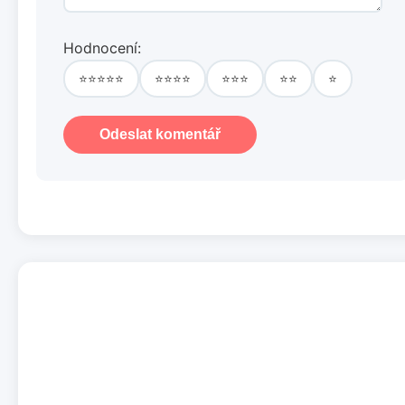
Hodnocení:
⭐⭐⭐⭐⭐
⭐⭐⭐⭐
⭐⭐⭐
⭐⭐
⭐
Odeslat komentář