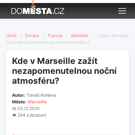
Úvod
/
Evropa
/
Francie
/
Marseille
/
Kde v Marseille
zažít nezapomenutelnou noční atmosféru?
Kde v Marseille zažít
nezapomenutelnou noční
atmosféru?
Autor:
Tomáš Rohlena
Město:
Marseille
📅 03.12.2025
👁️ 294 zobrazení