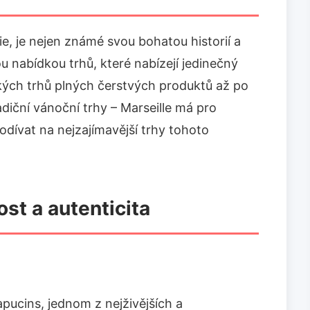
ie, je nejen známé svou bohatou historií a
 nabídkou trhů, které nabízejí jedinečný
kých trhů plných čerstvých produktů až po
adiční vánoční trhy – Marseille má pro
dívat na nejzajímavější trhy tohoto
st a autenticita
pucins, jednom z nejživějších a