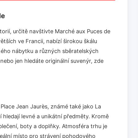
le
orií, určitě navštivte Marché aux Puces de
větších ve Francii, nabízí širokou škálu
tného nábytku a různých sběratelských
 nebo jen hledáte originální suvenýr, zde
a Place Jean Jaurès, známé také jako La
eří hledají levné a unikátní předměty. Kromě
blečení, boty a doplňky. Atmosféra trhu je
ideální místo pro strávení pohodového