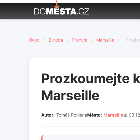
Úvod
/
Evropa
/
Francie
/
Marseille
/
Prozkou
Prozkoumejte ko
Marseille
Autor:
Tomáš Rohlena
Město:
Marseille
📅 03.1