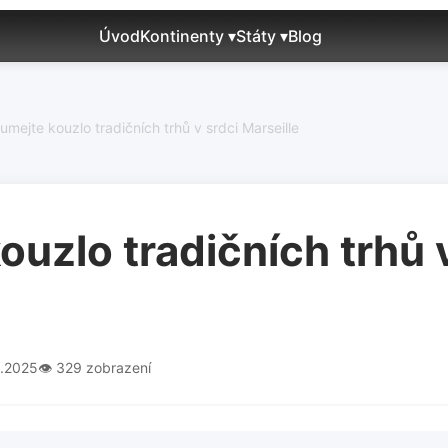
Úvod
Kontinenty ▾
Státy ▾
Blog
mejte kouzlo tradičních trhů v srdci Marseille
uzlo tradičních trhů 
2.2025
👁️ 329 zobrazení