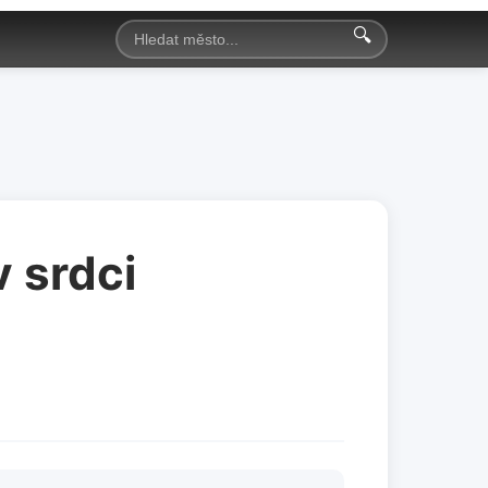
🔍
v srdci