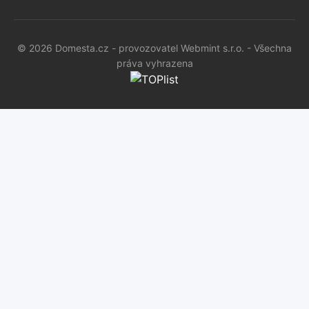
© 2026 Domesta.cz - provozovatel Webmint s.r.o. - Všechna
práva vyhrazena