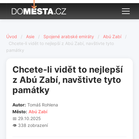
Úvod
/
Asie
/
Spojené arabské emiráty
/
Abú Zabí
/
Chcete-li vidět to nejlepší z Abú Zabí, navštivte tyto
památky
Chcete-li vidět to nejlepší
z Abú Zabí, navštivte tyto
památky
Autor:
Tomáš Rohlena
Město:
Abú Zabí
📅 29.10.2025
👁️ 338 zobrazení