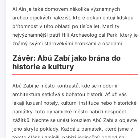
Al Ain je také domovem několika významných
archeologických nalezišť, které dokumentují lidskou
přítomnost v této oblasti po tisíce let. Mezi ty
nejvýznamnější patří Hili Archaeological Park, který je
známý svými starověkými hrobkami a osadami.
Závěr: Abú Zabí jako brána do
historie a kultury
Abú Zabí je město kontrastů, kde se moderní
architektura setkává s bohatou historií. Ať už vás
lákají luxusní hotely, kulturní instituce nebo historické
památky, toto dynamické město nabízí nespočet
zážitků. Nechte se unést kouzlem Abú Zabí a objevte
jeho skryté poklady. Každá z památek, které jsme v
tomto článku zmínili, nabízí jedinečný pohled na