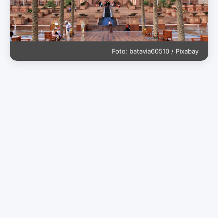
Foto: batavia60510 / Pixabay