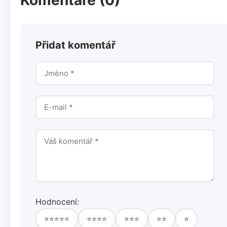
Přidat komentář
Hodnocení:
⭐⭐⭐⭐⭐
⭐⭐⭐⭐
⭐⭐⭐
⭐⭐
⭐