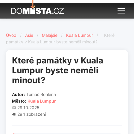
Úvod
/
Asie
/
Malajsie
/
Kuala Lumpur
/
Které
památky v Kuala Lumpur byste neměli minout?
Které památky v Kuala
Lumpur byste neměli
minout?
Autor:
Tomáš Rohlena
Město:
Kuala Lumpur
📅 29.10.2025
👁️ 294 zobrazení