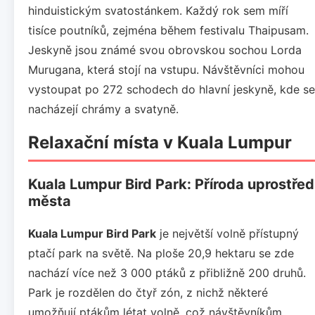
hinduistickým svatostánkem. Každý rok sem míří
tisíce poutníků, zejména během festivalu Thaipusam.
Jeskyně jsou známé svou obrovskou sochou Lorda
Murugana, která stojí na vstupu. Návštěvníci mohou
vystoupat po 272 schodech do hlavní jeskyně, kde se
nacházejí chrámy a svatyně.
Relaxační místa v Kuala Lumpur
Kuala Lumpur Bird Park: Příroda uprostřed
města
Kuala Lumpur Bird Park
je největší volně přístupný
ptačí park na světě. Na ploše 20,9 hektaru se zde
nachází více než 3 000 ptáků z přibližně 200 druhů.
Park je rozdělen do čtyř zón, z nichž některé
umožňují ptákům létat volně, což návštěvníkům