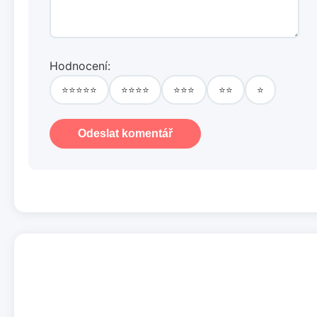
Hodnocení:
⭐⭐⭐⭐⭐
⭐⭐⭐⭐
⭐⭐⭐
⭐⭐
⭐
Odeslat komentář