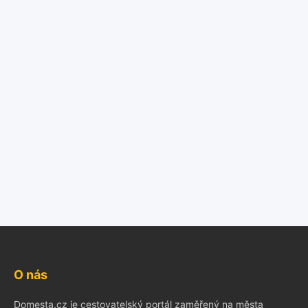
O nás
Domesta.cz je cestovatelský portál zaměřený na města