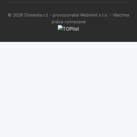
© 2026 Domesta.cz - provozovatel Webmint s.r.o. - Všechna
práva vyhrazena