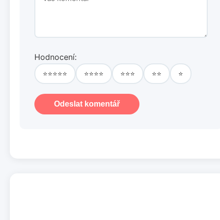
Hodnocení:
⭐⭐⭐⭐⭐
⭐⭐⭐⭐
⭐⭐⭐
⭐⭐
⭐
Odeslat komentář