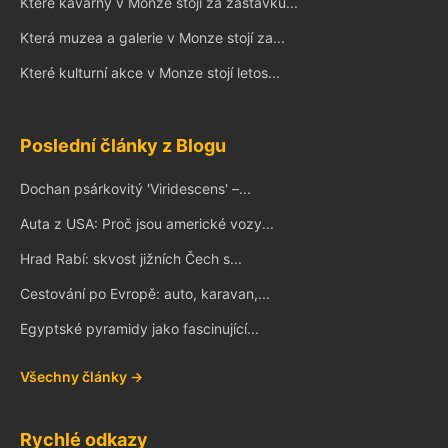
Které kavárny v Monze stojí za zastávku...
Která muzea a galerie v Monze stojí za...
Které kulturní akce v Monze stojí letos...
Poslední články z Blogu
Dochan psárkovitý 'Viridescens' –...
Auta z USA: Proč jsou americké vozy...
Hrad Rabí: skvost jižních Čech s...
Cestování po Evropě: auto, karavan,...
Egyptské pyramidy jako fascinující...
Všechny články →
Rychlé odkazy