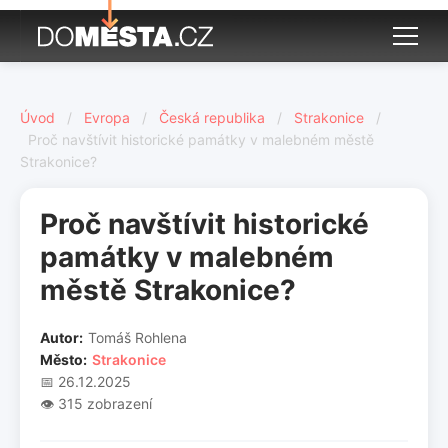
Úvod
/
Evropa
/
Česká republika
/
Strakonice
/
Proč navštívit historické památky v malebném městě
Strakonice?
Proč navštívit historické
památky v malebném
městě Strakonice?
Autor:
Tomáš Rohlena
Město:
Strakonice
📅 26.12.2025
👁️ 315 zobrazení