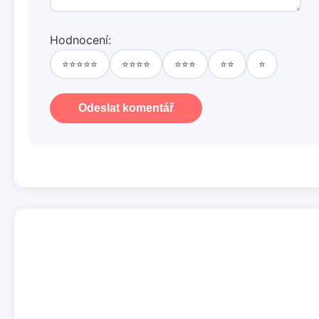
Hodnocení:
⭐⭐⭐⭐⭐
⭐⭐⭐⭐
⭐⭐⭐
⭐⭐
⭐
Odeslat komentář