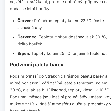
největšími srážkami, proto je dobré být připraven na
občasné letní bouřky.
Červen:
Průměrné teploty kolem 22 °C, časté
slunečné dny
Červenec:
Teploty mohou dosáhnout až 30 °C,
riziko bouřek
Srpen:
Teploty kolem 25 °C, příjemné teplé noci
Podzimní paleta barev
Podzim přináší do Strakonic krásnou paletu barev a
mírné ochlazení. Září začíná ještě s teplotami kolem
20 °C, ale jak se blíží listopad, teploty klesají k 10 °C.
Podzimní měsíce jsou ideální pro návštěvu města, kd
můžete zažít klidnější atmosféru a užít si procházky 
barevné přírodě.