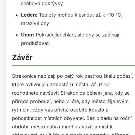
sněhové pokrývky
Leden:
Teploty mohou klesnout až k -10 °C,
mrazivé dny
Únor:
Pokračující chlad, ale dny se začínají
prodlužovat
Závěr
Strakonice nabízejí po celý rok pestrou škálu počasí,
které ovlivňuje i atmosféru města. Ať už se
rozhodnete navštívit Strakonice během jara, kdy se
příroda probouzí, nebo v létě, kdy město žije svým
rytmem, vždy vás přivítá osobité kouzlo a
pohostinnost místních obyvatel. Bez ohledu na roční
období, město nabízí mnoho aktivit a míst k
objevování, ať už jde o historické památky, přírodní