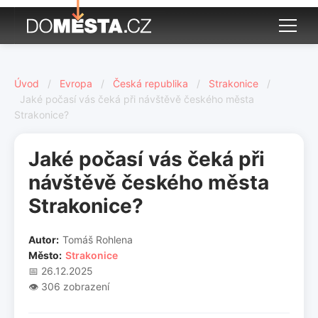
Úvod
/
Evropa
/
Česká republika
/
Strakonice
/
Jaké počasí vás čeká při návštěvě českého města
Strakonice?
Jaké počasí vás čeká při
návštěvě českého města
Strakonice?
Autor:
Tomáš Rohlena
Město:
Strakonice
📅 26.12.2025
👁️ 306 zobrazení