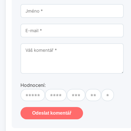
Hodnocení:
⭐⭐⭐⭐⭐
⭐⭐⭐⭐
⭐⭐⭐
⭐⭐
⭐
Odeslat komentář