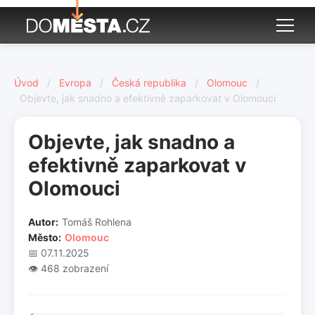
Úvod
/
Evropa
/
Česká republika
/
Olomouc
/
Objevte, jak snadno a efektivně zaparkovat v Olomouci
Objevte, jak snadno a
efektivně zaparkovat v
Olomouci
Autor:
Tomáš Rohlena
Město:
Olomouc
📅 07.11.2025
👁️ 468 zobrazení