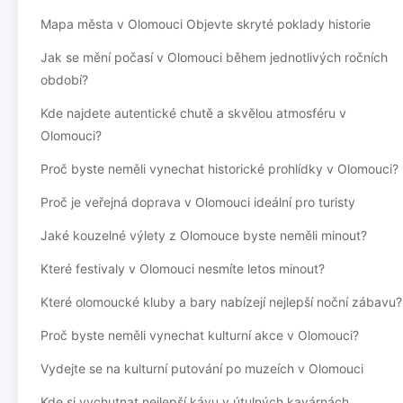
Mapa města v Olomouci Objevte skryté poklady historie
Jak se mění počasí v Olomouci během jednotlivých ročních
období?
Kde najdete autentické chutě a skvělou atmosféru v
Olomouci?
Proč byste neměli vynechat historické prohlídky v Olomouci?
Proč je veřejná doprava v Olomouci ideální pro turisty
Jaké kouzelné výlety z Olomouce byste neměli minout?
Které festivaly v Olomouci nesmíte letos minout?
Které olomoucké kluby a bary nabízejí nejlepší noční zábavu?
Proč byste neměli vynechat kulturní akce v Olomouci?
Vydejte se na kulturní putování po muzeích v Olomouci
Kde si vychutnat nejlepší kávu v útulných kavárnách