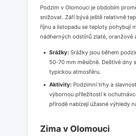
Podzim v Olomouci je obdobím proměn
snižovat. Září bývá ještě relativně t
říjnu a listopadu se teploty pohybují 
nádherných odstínů zlaté, oranžové 
Srážky:
Srážky jsou během podzi
50-70 mm měsíčně. Deštivé dny s
typickou atmosféru.
Aktivity:
Podzimní trhy a slavnosti
výbornou příležitostí k ochutnávc
přírodě nabízejí úžasné výhledy n
Zima v Olomouci