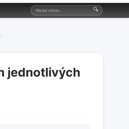
🔍
í?
 jednotlivých