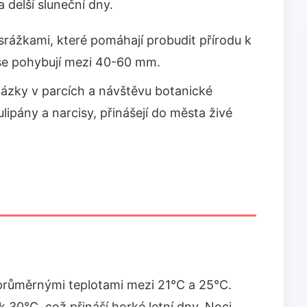
a delší sluneční dny.
srážkami, které pomáhají probudit přírodu k
 se pohybují mezi 40-60 mm.
házky v parcích a návštěvu botanické
ulipány a narcisy, přinášejí do města živé
 průměrnými teplotami mezi 21°C a 25°C.
 30°C, což přináší horké letní dny. Noci