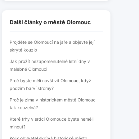
Další články o městě Olomouc
Projděte se Olomoucí na jaře a objevte její
skryté kouzlo
Jak prožít nezapomenutelné letní dny v
malebné Olomouci
Proč byste měli navštívit Olomouc, když
podzim barví stromy?
Proč je zima v historickém městě Olomouc
tak kouzelná?
Které trhy v srdci Olomouce byste neměli
minout?
Kolik obyvatel skrývá historické město