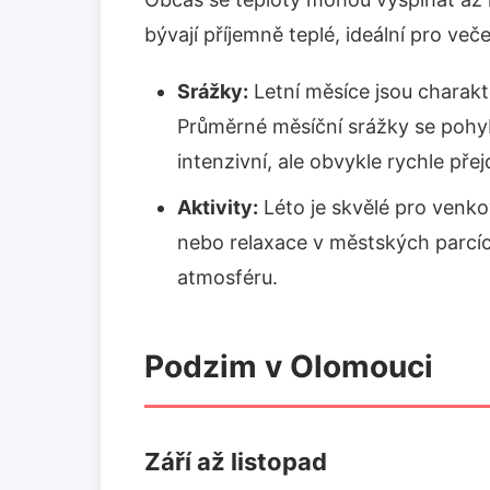
bývají příjemně teplé, ideální pro ve
Srážky:
Letní měsíce jsou charakt
Průměrné měsíční srážky se poh
intenzivní, ale obvykle rychle přej
Aktivity:
Léto je skvělé pro venkovn
nebo relaxace v městských parcích
atmosféru.
Podzim v Olomouci
Září až listopad