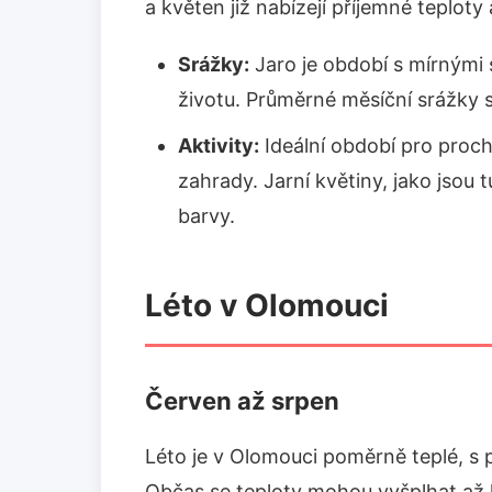
a květen již nabízejí příjemné teploty 
Srážky:
Jaro je období s mírnými 
životu. Průměrné měsíční srážky
Aktivity:
Ideální období pro proc
zahrady. Jarní květiny, jako jsou t
barvy.
Léto v Olomouci
Červen až srpen
Léto je v Olomouci poměrně teplé, s
Občas se teploty mohou vyšplhat až k