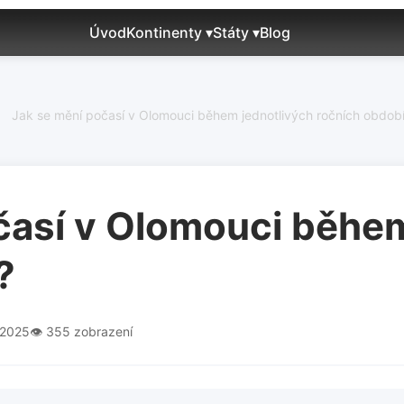
Úvod
Kontinenty ▾
Státy ▾
Blog
Jak se mění počasí v Olomouci během jednotlivých ročních obdob
časí v Olomouci během
?
.2025
👁️ 355 zobrazení