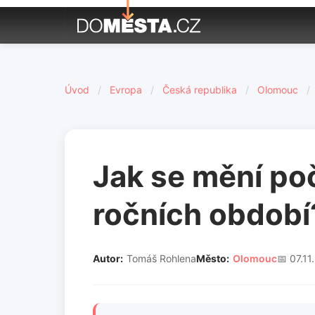
Úvod
/
Evropa
/
Česká republika
/
Olomouc
/
Jak se mění po
ročních období
Autor:
Tomáš Rohlena
Město:
Olomouc
📅 07.11