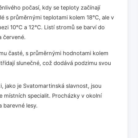
livého počasí, kdy se teploty začínají
eplé s průměrnými teplotami kolem 18°C, ale v
mezi 10°C a 12°C. Listí stromů se barví do
a červené.
mu časté, s průměrnými hodnotami kolem
třídají slunečné, což dodává podzimu svou
, jako je Svatomartinská slavnost, jsou
e místních specialit. Procházky v okolní
a barevné lesy.