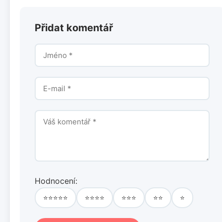
Přidat komentář
Hodnocení:
⭐⭐⭐⭐⭐
⭐⭐⭐⭐
⭐⭐⭐
⭐⭐
⭐