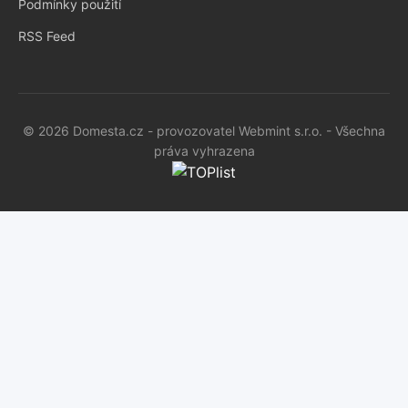
Podmínky použití
RSS Feed
© 2026 Domesta.cz - provozovatel Webmint s.r.o. - Všechna
práva vyhrazena