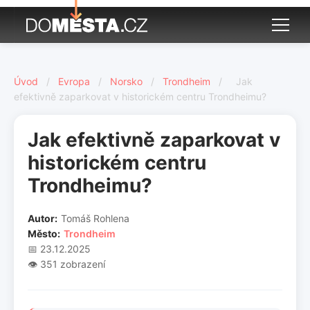
Úvod
/
Evropa
/
Norsko
/
Trondheim
/
Jak
efektivně zaparkovat v historickém centru Trondheimu?
Jak efektivně zaparkovat v
historickém centru
Trondheimu?
Autor:
Tomáš Rohlena
Město:
Trondheim
📅 23.12.2025
👁️ 351 zobrazení