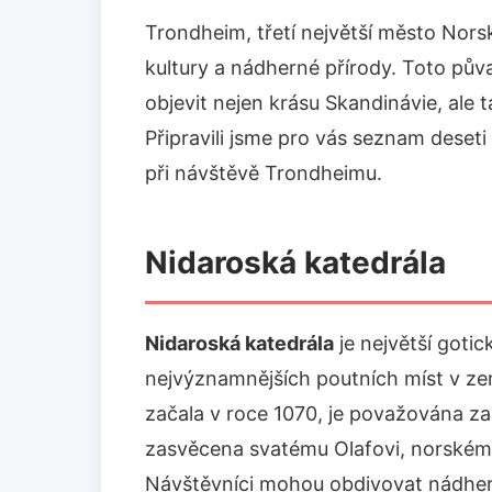
Trondheim, třetí největší město Norska
kultury a nádherné přírody. Toto půvab
objevit nejen krásu Skandinávie, ale ta
Připravili jsme pro vás seznam deset
při návštěvě Trondheimu.
Nidaroská katedrála
Nidaroská katedrála
je největší goti
nejvýznamnějších poutních míst v zem
začala v roce 1070, je považována z
zasvěcena svatému Olafovi, norskému 
Návštěvníci mohou obdivovat nádhern