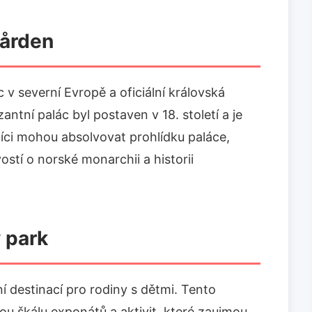
gården
c v severní Evropě a oficiální královská
tní palác byl postaven v 18. století a je
ci mohou absolvovat prohlídku paláce,
tí o norské monarchii a historii
 park
ní destinací pro rodiny s dětmi. Tento
kou škálu exponátů a aktivit, které zaujmou