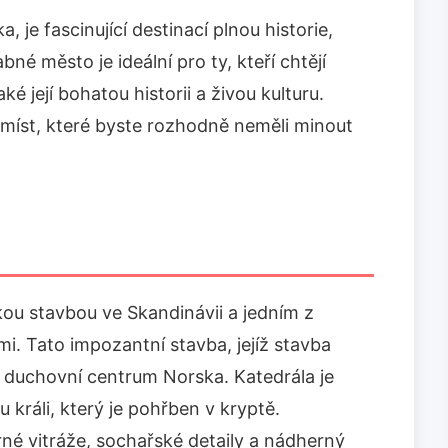
, je fascinující destinací plnou historie,
né město je ideální pro ty, kteří chtějí
ké její bohatou historii a živou kulturu.
i míst, které byste rozhodně neměli minout
ckou stavbou ve Skandinávii a jedním z
i. Tato impozantní stavba, jejíž stavba
a duchovní centrum Norska. Katedrála je
králi, který je pohřben v kryptě.
é vitráže, sochařské detaily a nádherný