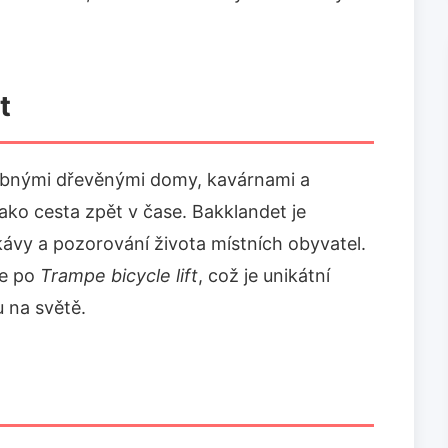
t
alebnými dřevěnými domy, kavárnami a
ako cesta zpět v čase. Bakklandet je
kávy a pozorování života místních obyvatel.
se po
Trampe bicycle lift
, což je unikátní
u na světě.