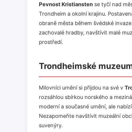
Pevnost Kristiansten
se tyčí nad mě
Trondheim a okolní krajinu. Postavena b
obraně města během švédské invaze
zachovalé hradby, navštívit malé mu
prostředí.
Trondheimské muzeum
Milovníci umění si přijdou na své v
Tr
rozsáhlou sbírkou norského a mezin
moderní a současné umění, ale nabízí 
Nezapomeňte navštívit muzeální obch
suvenýry.