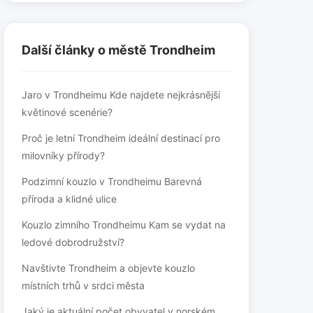
Další články o městě Trondheim
Jaro v Trondheimu Kde najdete nejkrásnější
květinové scenérie?
Proč je letní Trondheim ideální destinací pro
milovníky přírody?
Podzimní kouzlo v Trondheimu Barevná
příroda a klidné ulice
Kouzlo zimního Trondheimu Kam se vydat na
ledové dobrodružství?
Navštivte Trondheim a objevte kouzlo
místních trhů v srdci města
Jaký je aktuální počet obyvatel v norském