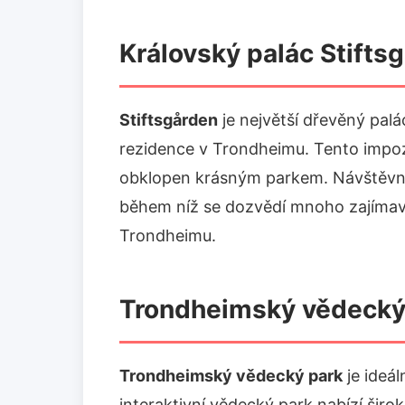
Královský palác Stifts
Stiftsgården
je největší dřevěný palá
rezidence v Trondheimu. Tento impozan
obklopen krásným parkem. Návštěvní
během níž se dozvědí mnoho zajímavos
Trondheimu.
Trondheimský vědecký
Trondheimský vědecký park
je ideál
interaktivní vědecký park nabízí širo