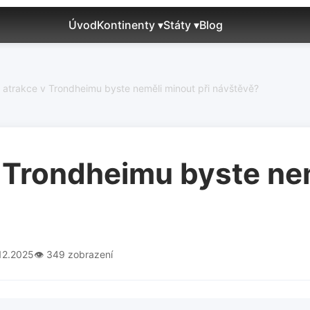
Úvod
Kontinenty ▾
Státy ▾
Blog
 atrakce v Trondheimu byste neměli minout při návštěvě?
v Trondheimu byste nem
12.2025
👁️ 349 zobrazení