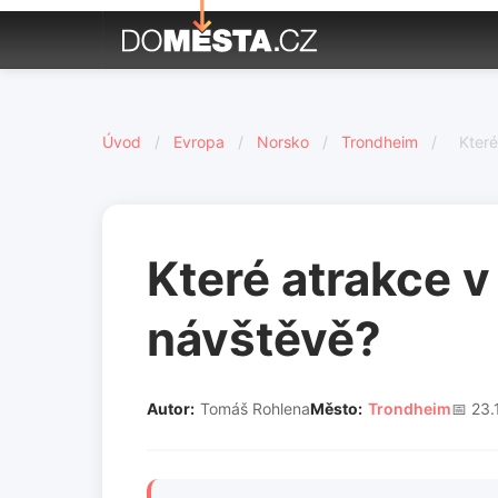
Úvod
/
Evropa
/
Norsko
/
Trondheim
/
Které
Které atrakce 
návštěvě?
Autor:
Tomáš Rohlena
Město:
Trondheim
📅 23.