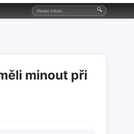
🔍
ěli minout při