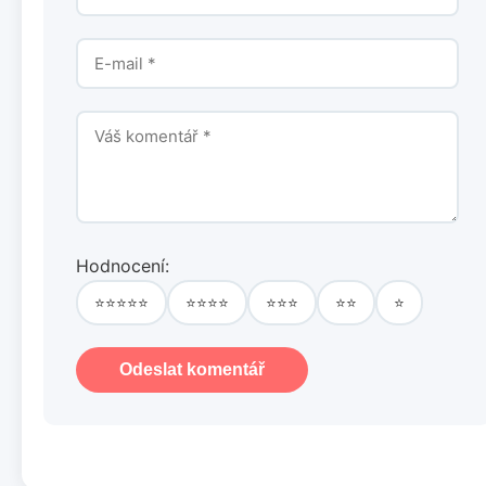
Hodnocení:
⭐⭐⭐⭐⭐
⭐⭐⭐⭐
⭐⭐⭐
⭐⭐
⭐
Odeslat komentář