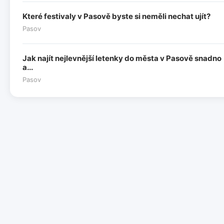
Které festivaly v Pasově byste si neměli nechat ujít?
Pasov
Jak najít nejlevnější letenky do města v Pasově snadno
a...
Pasov