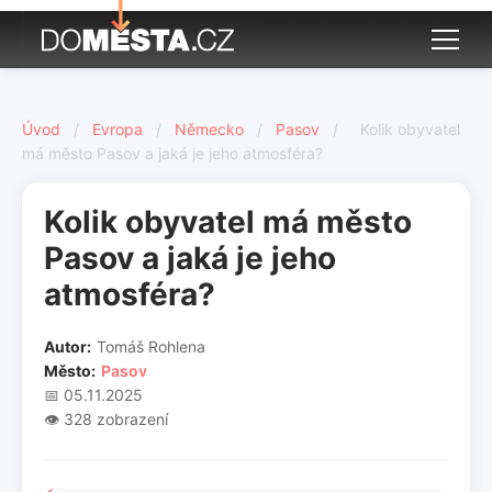
Úvod
/
Evropa
/
Německo
/
Pasov
/
Kolik obyvatel
má město Pasov a jaká je jeho atmosféra?
Kolik obyvatel má město
Pasov a jaká je jeho
atmosféra?
Autor:
Tomáš Rohlena
Město:
Pasov
📅 05.11.2025
👁️ 328 zobrazení