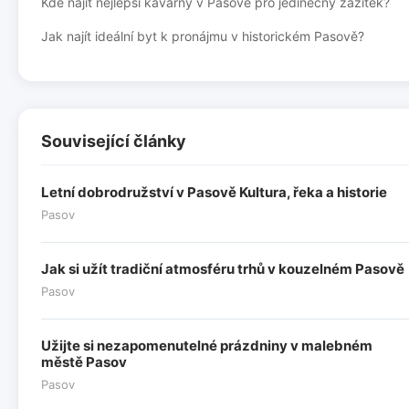
Kde najít nejlepší kavárny v Pasově pro jedinečný zážitek?
Jak najít ideální byt k pronájmu v historickém Pasově?
Související články
Letní dobrodružství v Pasově Kultura, řeka a historie
Pasov
Jak si užít tradiční atmosféru trhů v kouzelném Pasově
Pasov
Užijte si nezapomenutelné prázdniny v malebném
městě Pasov
Pasov