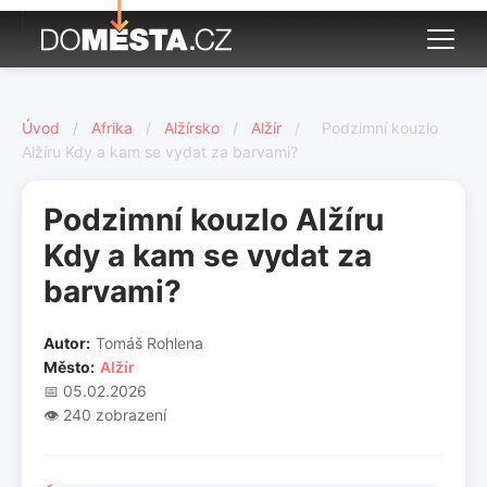
Úvod
/
Afrika
/
Alžírsko
/
Alžír
/
Podzimní kouzlo
Alžíru Kdy a kam se vydat za barvami?
Podzimní kouzlo Alžíru
Kdy a kam se vydat za
barvami?
Autor:
Tomáš Rohlena
Město:
Alžír
📅 05.02.2026
👁️ 240 zobrazení