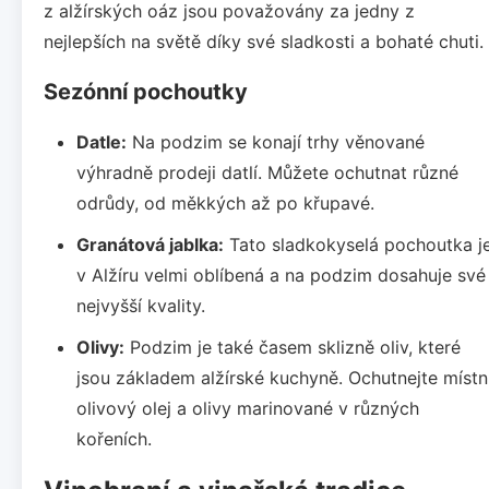
z alžírských oáz jsou považovány za jedny z
nejlepších na světě díky své sladkosti a bohaté chuti.
Sezónní pochoutky
Datle:
Na podzim se konají trhy věnované
výhradně prodeji datlí. Můžete ochutnat různé
odrůdy, od měkkých až po křupavé.
Granátová jablka:
Tato sladkokyselá pochoutka j
v Alžíru velmi oblíbená a na podzim dosahuje své
nejvyšší kvality.
Olivy:
Podzim je také časem sklizně oliv, které
jsou základem alžírské kuchyně. Ochutnejte místn
olivový olej a olivy marinované v různých
kořeních.