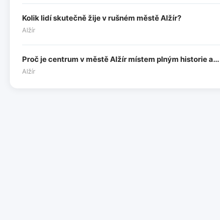
Kolik lidí skutečně žije v rušném městě Alžír?
Alžír
Proč je centrum v městě Alžír místem plným historie a...
Alžír