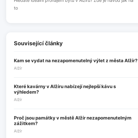
Hledáte ideální pronájem bytu v Alžíru? Zde je návod jak na
to
Související články
Kam se vydat na nezapomenutelný výlet z města Alžír?
Alžír
Které kavárny v Alžíru nabízejí nejlepší kávu s
výhledem?
Alžír
Proč jsou památky v městě Alžír nezapomenutelným
zážitkem?
Alžír