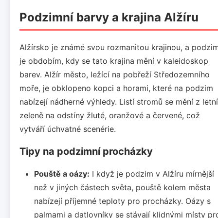
Podzimní barvy a krajina Alžíru
Alžírsko je známé svou rozmanitou krajinou, a podzi
je obdobím, kdy se tato krajina mění v kaleidoskop
barev. Alžír město, ležící na pobřeží Středozemního
moře, je obklopeno kopci a horami, které na podzim
nabízejí nádherné výhledy. Listí stromů se mění z letní
zeleně na odstíny žluté, oranžové a červené, což
vytváří úchvatné scenérie.
Tipy na podzimní procházky
Pouště a oázy:
I když je podzim v Alžíru mírnější
než v jiných částech světa, pouště kolem města
nabízejí příjemné teploty pro procházky. Oázy s
palmami a datlovníky se stávají klidnými místy pr