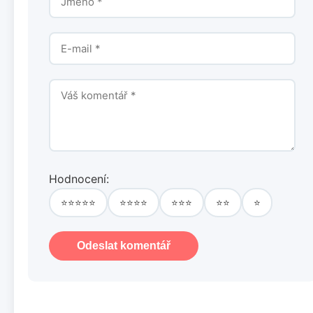
Hodnocení:
⭐⭐⭐⭐⭐
⭐⭐⭐⭐
⭐⭐⭐
⭐⭐
⭐
Odeslat komentář