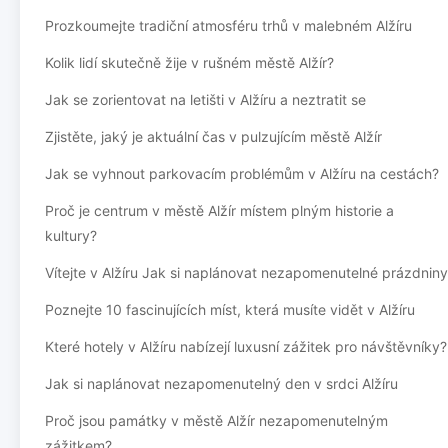
Prozkoumejte tradiční atmosféru trhů v malebném Alžíru
Kolik lidí skutečně žije v rušném městě Alžír?
Jak se zorientovat na letišti v Alžíru a neztratit se
Zjistěte, jaký je aktuální čas v pulzujícím městě Alžír
Jak se vyhnout parkovacím problémům v Alžíru na cestách?
Proč je centrum v městě Alžír místem plným historie a
kultury?
Vítejte v Alžíru Jak si naplánovat nezapomenutelné prázdniny
Poznejte 10 fascinujících míst, která musíte vidět v Alžíru
Které hotely v Alžíru nabízejí luxusní zážitek pro návštěvníky?
Jak si naplánovat nezapomenutelný den v srdci Alžíru
Proč jsou památky v městě Alžír nezapomenutelným
zážitkem?