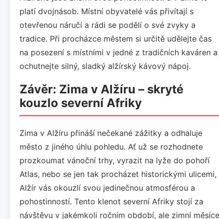
platí dvojnásob. Místní obyvatelé vás přivítají s
otevřenou náručí a rádi se podělí o své zvyky a
tradice. Při procházce městem si určitě udělejte čas
na posezení s místními v jedné z tradičních kaváren a
ochutnejte silný, sladký alžírský kávový nápoj.
Závěr: Zima v Alžíru – skryté
kouzlo severní Afriky
Zima v Alžíru přináší nečekané zážitky a odhaluje
město z jiného úhlu pohledu. Ať už se rozhodnete
prozkoumat vánoční trhy, vyrazit na lyže do pohoří
Atlas, nebo se jen tak procházet historickými ulicemi,
Alžír vás okouzlí svou jedinečnou atmosférou a
pohostinností. Tento klenot severní Afriky stojí za
návštěvu v jakémkoli ročním období, ale zimní měsíc