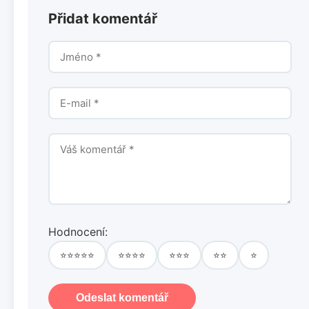
Přidat komentář
Hodnocení:
⭐⭐⭐⭐⭐
⭐⭐⭐⭐
⭐⭐⭐
⭐⭐
⭐
Odeslat komentář