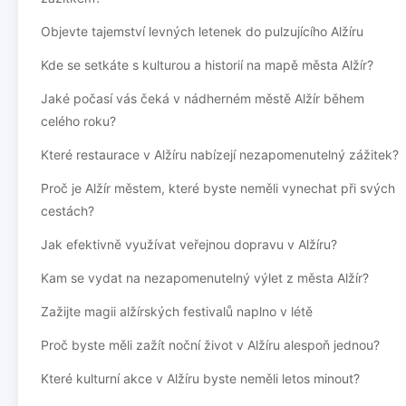
Objevte tajemství levných letenek do pulzujícího Alžíru
Kde se setkáte s kulturou a historií na mapě města Alžír?
Jaké počasí vás čeká v nádherném městě Alžír během
celého roku?
Které restaurace v Alžíru nabízejí nezapomenutelný zážitek?
Proč je Alžír městem, které byste neměli vynechat při svých
cestách?
Jak efektivně využívat veřejnou dopravu v Alžíru?
Kam se vydat na nezapomenutelný výlet z města Alžír?
Zažijte magii alžírských festivalů naplno v létě
Proč byste měli zažít noční život v Alžíru alespoň jednou?
Které kulturní akce v Alžíru byste neměli letos minout?