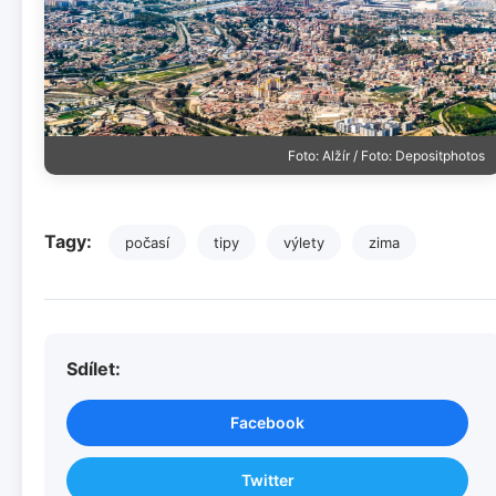
Foto: Alžír / Foto: Depositphotos
Tagy:
počasí
tipy
výlety
zima
Sdílet:
Facebook
Twitter