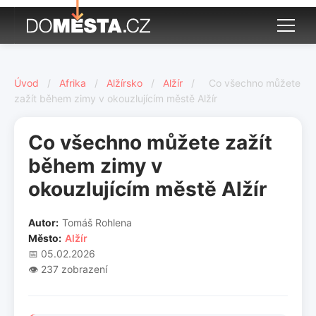
Úvod
/
Afrika
/
Alžírsko
/
Alžír
/
Co všechno můžete
zažít během zimy v okouzlujícím městě Alžír
Co všechno můžete zažít
během zimy v
okouzlujícím městě Alžír
Autor:
Tomáš Rohlena
Město:
Alžír
📅 05.02.2026
👁️ 237 zobrazení