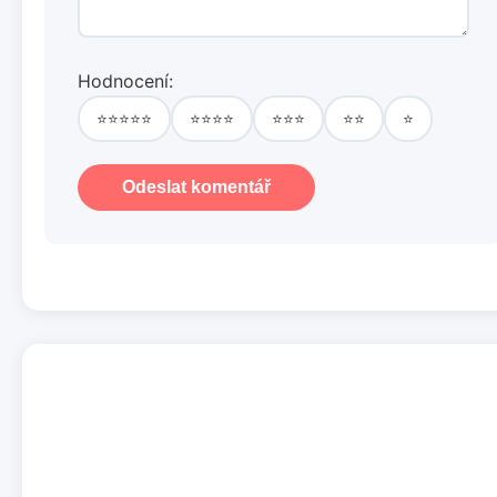
Hodnocení:
⭐⭐⭐⭐⭐
⭐⭐⭐⭐
⭐⭐⭐
⭐⭐
⭐
Odeslat komentář