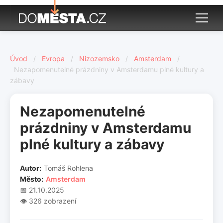
Úvod
/
Evropa
/
Nizozemsko
/
Amsterdam
/
Nezapomenutelné prázdniny v Amsterdamu plné kultury a
zábavy
Nezapomenutelné
prázdniny v Amsterdamu
plné kultury a zábavy
Autor:
Tomáš Rohlena
Město:
Amsterdam
📅 21.10.2025
👁️ 326 zobrazení