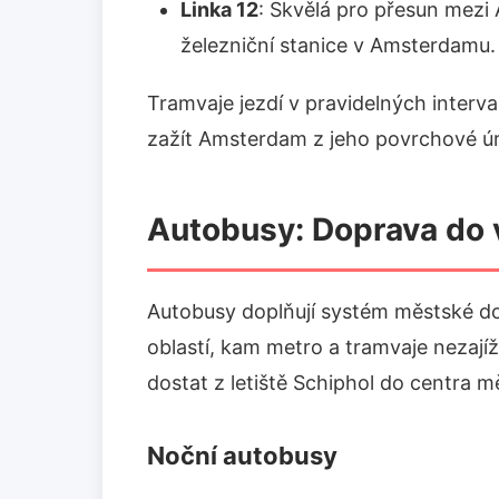
Linka 12
: Skvělá pro přesun mezi 
železniční stanice v Amsterdamu.
Tramvaje jezdí v pravidelných interv
zažít Amsterdam z jeho povrchové ú
Autobusy: Doprava do v
Autobusy doplňují systém městské do
oblastí, kam metro a tramvaje nezají
dostat z letiště Schiphol do centra m
Noční autobusy