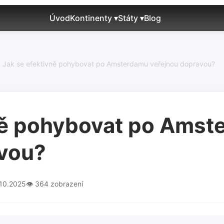
Úvod
Kontinenty ▾
Státy ▾
Blog
Jak se efektivně pohybovat po Amsterdamu veřejnou dopravou?
ně pohybovat po Ams
avou?
.10.2025
👁️ 364 zobrazení