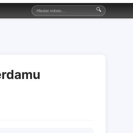
🔍
terdamu