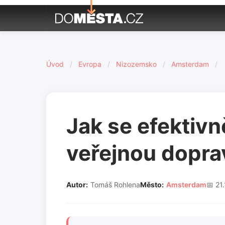
Úvod
/
Evropa
/
Nizozemsko
/
Amsterdam
/
Jak se efektiv
veřejnou dopr
Autor:
Tomáš Rohlena
Město:
Amsterdam
📅 21