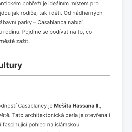
antickém pobřeží je ideálním místem pro
jdou jak rodiče, tak i děti. Od nádherných
zábavní parky – Casablanca nabízí
u rodinu. Pojďme se podívat na to, co
ěstě zažít.
ultury
dností Casablancy je
Mešita Hassana II.
,
ětě. Tato architektonická perla je otevřena i
 fascinující pohled na islámskou