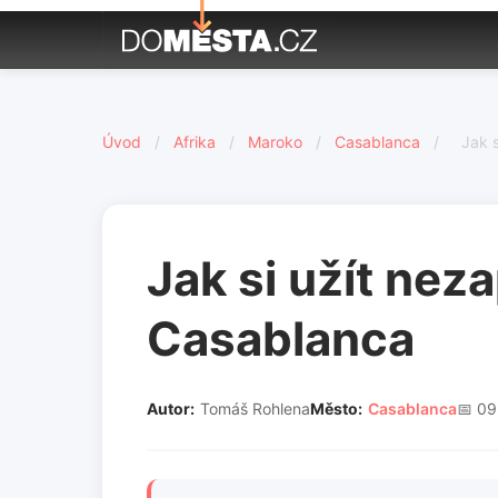
Úvod
/
Afrika
/
Maroko
/
Casablanca
/
Jak 
Jak si užít ne
Casablanca
Autor:
Tomáš Rohlena
Město:
Casablanca
📅 09