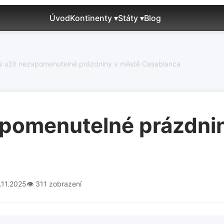
Úvod
Kontinenty ▾
Státy ▾
Blog
si užít nezapomenutelné prázdniny v městě Casablanca
zapomenutelné prázdni
.11.2025
👁️ 311 zobrazení