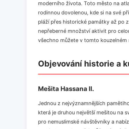
moderního života. Toto město na atl
rodinnou dovolenou, kde si na své při
pláží přes historické památky až po 
nepřeberné množství aktivit pro celo
všechno můžete v tomto kouzelném m
Objevování historie a k
Mešita Hassana II.
Jednou z nejvýznamnějších pamětiho
která je druhou největší mešitou na sv
pro nemuslimské návštěvníky a nabízí