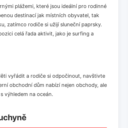
ými plážemi, které jsou ideální pro rodinné
benou destinací jak místních obyvatel, tak
ku, zatímco rodiče si užijí sluneční paprsky.
zici celá řada aktivit, jako je surfing a
ti vyřádit a rodiče si odpočinout, navštivte
rní obchodní dům nabízí nejen obchody, ale
e s výhledem na oceán.
uchyně