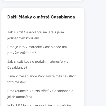
Další články o městě Casablanca
Jak si užít Casablancu na jaře s jejím
jedinečným kouzlem
Proč je léto v marocké Casablance tím
pravým zážitkem?
Jak si užít kouzlo podzimní atmosféry v
Casablance?
Zima v Casablance Proč byste měli navštívit
toto město?
Prozkoumejte kouzlo tržišť v Casablance a
jejich atmosféru
Kolik lidí žije v kosmopolitním a pulsujícím