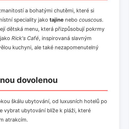
manitostí a bohatými chutěmi, které si
ístní speciality jako
tajine
nebo
couscous
.
ejí dětská menu, která přizpůsobují pokrmy
 jako
Rick's Café
, inspirovaná slavným
vělou kuchyni, ale také nezapomenutelný
innou dovolenou
kou škálu ubytování, od luxusních hotelů po
vybrat ubytování blíže k pláži, které
ím atrakcím.