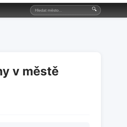
🔍
ny v městě