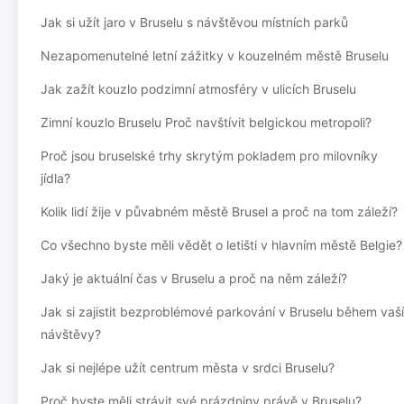
Jak si užít jaro v Bruselu s návštěvou místních parků
Nezapomenutelné letní zážitky v kouzelném městě Bruselu
Jak zažít kouzlo podzimní atmosféry v ulicích Bruselu
Zimní kouzlo Bruselu Proč navštívit belgickou metropoli?
Proč jsou bruselské trhy skrytým pokladem pro milovníky
jídla?
Kolik lidí žije v půvabném městě Brusel a proč na tom záleží?
Co všechno byste měli vědět o letišti v hlavním městě Belgie?
Jaký je aktuální čas v Bruselu a proč na něm záleží?
Jak si zajistit bezproblémové parkování v Bruselu během vaší
návštěvy?
Jak si nejlépe užít centrum města v srdci Bruselu?
Proč byste měli strávit své prázdniny právě v Bruselu?