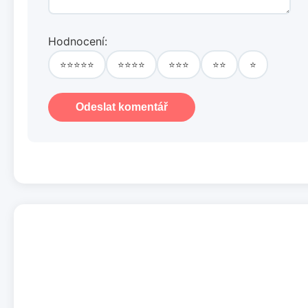
Hodnocení:
⭐⭐⭐⭐⭐
⭐⭐⭐⭐
⭐⭐⭐
⭐⭐
⭐
Odeslat komentář