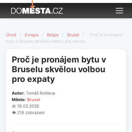
Úvod
/
Evropa
/
Belgie
/
Brusel
/
Proč je pronájem
bytu v Bruselu skvělou volbou pro expaty
Proč je pronájem bytu v
Bruselu skvělou volbou
pro expaty
Autor:
Tomáš Rohlena
Město:
Brusel
📅 16.02.2026
👁️ 216 zobrazení