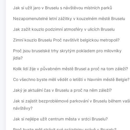
Jak si užít jaro v Bruselu s návštěvou místních parků
Nezapomenutelné letní zážitky v kouzelném městě Bruselu
Jak zažít kouzlo podzimní atmosféry v ulicích Bruselu
Zimní kouzlo Bruselu Proč navštívit belgickou metropoli?
Proč jsou bruselské trhy skrytým pokladem pro milovníky
jídla?
Kolik lidí žije v půvabném městě Brusel a proč na tom záleží?
Co všechno byste měli vědět o letišti v hlavním městě Belgie?
Jaký je aktuální čas v Bruselu a proč na něm záleží?
Jak si zajistit bezproblémové parkování v Bruselu během vaší
návštěvy?
Jak si nejlépe užít centrum města v srdci Bruselu?
Proč byste měli strávit své prázdniny právě v Bruselu?