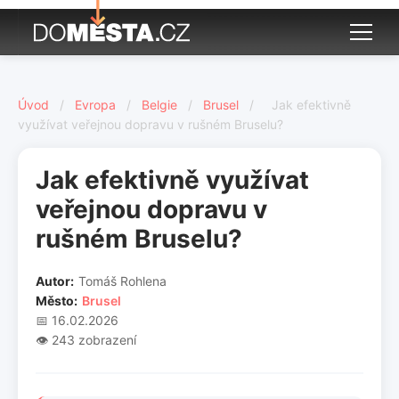
Úvod
/
Evropa
/
Belgie
/
Brusel
/
Jak efektivně
využívat veřejnou dopravu v rušném Bruselu?
Jak efektivně využívat
veřejnou dopravu v
rušném Bruselu?
Autor:
Tomáš Rohlena
Město:
Brusel
📅 16.02.2026
👁️ 243 zobrazení