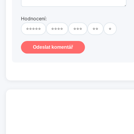
Hodnocení:
⭐⭐⭐⭐⭐
⭐⭐⭐⭐
⭐⭐⭐
⭐⭐
⭐
Odeslat komentář