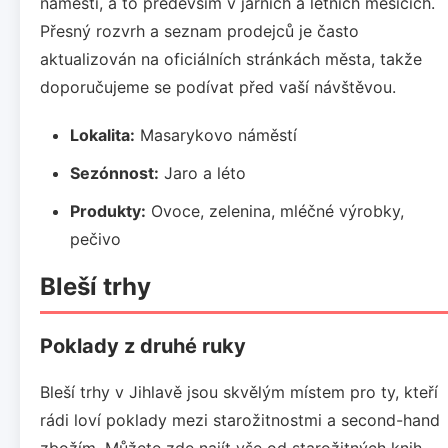
náměstí, a to především v jarních a letních měsících.
Přesný rozvrh a seznam prodejců je často
aktualizován na oficiálních stránkách města, takže
doporučujeme se podívat před vaší návštěvou.
Lokalita:
Masarykovo náměstí
Sezónnost:
Jaro a léto
Produkty:
Ovoce, zelenina, mléčné výrobky,
pečivo
Bleší trhy
Poklady z druhé ruky
Bleší trhy v Jihlavě jsou skvělým místem pro ty, kteří
rádi loví poklady mezi starožitnostmi a second-hand
zbožím. Můžete zde najít vše od starožitných knih,