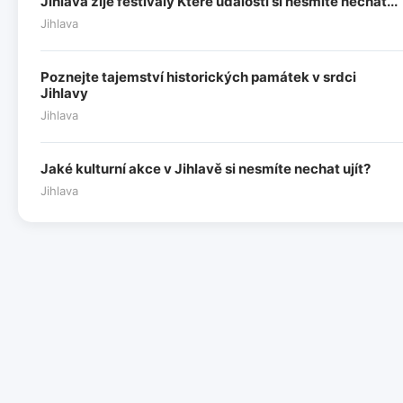
Jihlava žije festivaly Které události si nesmíte nechat...
Jihlava
Poznejte tajemství historických památek v srdci
Jihlavy
Jihlava
Jaké kulturní akce v Jihlavě si nesmíte nechat ujít?
Jihlava