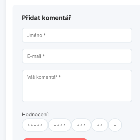
Přidat komentář
Hodnocení:
⭐⭐⭐⭐⭐
⭐⭐⭐⭐
⭐⭐⭐
⭐⭐
⭐