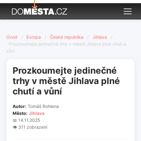
Úvod
/
Evropa
/
Česká republika
/
Jihlava
/
Prozkoumejte jedinečné trhy v městě Jihlava plné chutí a
vůní
Prozkoumejte jedinečné
trhy v městě Jihlava plné
chutí a vůní
Autor:
Tomáš Rohlena
Město:
Jihlava
📅 14.11.2025
👁️ 311 zobrazení