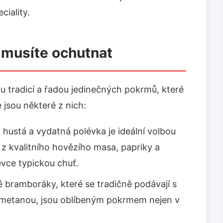
ciality.
é musíte ochutnat
ou tradicí a řadou jedinečných pokrmů, které
 jsou některé z nich:
o hustá a vydatná polévka je ideální volbou
 z kvalitního hovězího masa, papriky a
évce typickou chuť.
é bramboráky, které se tradičně podávají s
metanou, jsou oblíbeným pokrmem nejen v