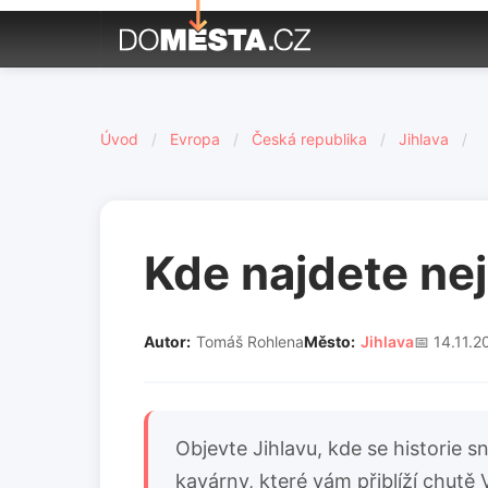
Úvod
/
Evropa
/
Česká republika
/
Jihlava
/
Kde najdete nej
Autor:
Tomáš Rohlena
Město:
Jihlava
📅 14.11.2
Objevte Jihlavu, kde se historie s
kavárny, které vám přiblíží chutě