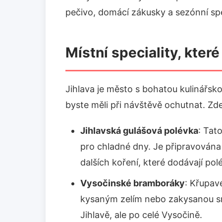
pečivo, domácí zákusky a sezónní spe
Místní speciality, kter
Jihlava je město s bohatou kulinářsk
byste měli při návštěvě ochutnat. Zde
Jihlavská gulášová polévka
: Tat
pro chladné dny. Je připravována
dalších koření, které dodávají pol
Vysočinské bramboráky
: Křupav
kysaným zelím nebo zakysanou s
Jihlavě, ale po celé Vysočině.