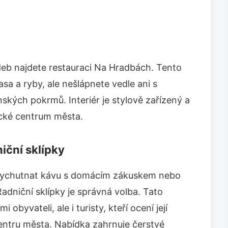
deb najdete restauraci Na Hradbách. Tento
asa a ryby, ale nešlápnete vedle ani s
kých pokrmů. Interiér je stylově zařízený a
ické centrum města.
iční sklípky
 vychutnat kávu s domácím zákuskem nebo
dniční sklípky je správná volba. Tato
obyvateli, ale i turisty, kteří ocení její
centru města. Nabídka zahrnuje čerstvé