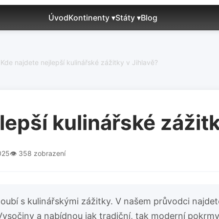
Úvod
Kontinenty ▾
Státy ▾
Blog
Kde najdete nejlepší kulinářské zážitky v Jihlavě?
lepší kulinářské zážitk
025
👁️ 358 zobrazení
noubí s kulinářskými zážitky. V našem průvodci najdete
 Vysočiny a nabídnou jak tradiční, tak moderní pokrmy