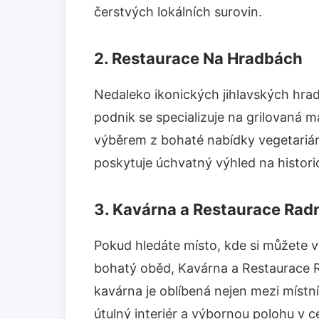
čerstvých lokálních surovin.
2. Restaurace Na Hradbách
Nedaleko ikonických jihlavských hra
podnik se specializuje na grilovaná m
výběrem z bohaté nabídky vegetariáns
poskytuje úchvatný výhled na histor
3. Kavárna a Restaurace Radn
Pokud hledáte místo, kde si můžete
bohatý oběd, Kavárna a Restaurace Ra
kavárna je oblíbená nejen mezi místními 
útulný interiér a výbornou polohu v 