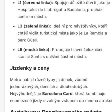
L1 (červená linka):
Spojuje důležité čtvrti jako je
Hospitalet de Llobregat a Badalona, prochází
centrem města.
L3 (zelená linka):
Ideální pro návštěvníky, kteří
chtějí vidět turistická místa jako je La Rambla a
park Güell.
L5 (modrá linka):
Propojuje hlavní železniční
stanici Sants s dalšími částmi města.
Jízdenky a ceny
Metro nabízí různé typy jízdenek, včetně
jednorázových, denních a dlouhodobých.
Nejvýhodnější je
Barcelona Card
, která kombinuje
neomezené jízdy s volným vstupem do mnoha atrakcí