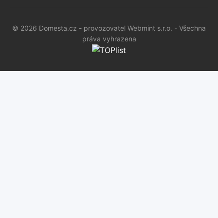
© 2026 Domesta.cz - provozovatel Webmint s.r.o. - Všechna
práva vyhrazena