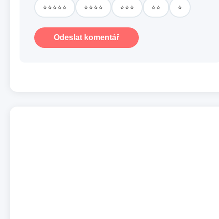
⭐⭐⭐⭐⭐
⭐⭐⭐⭐
⭐⭐⭐
⭐⭐
⭐
Odeslat komentář