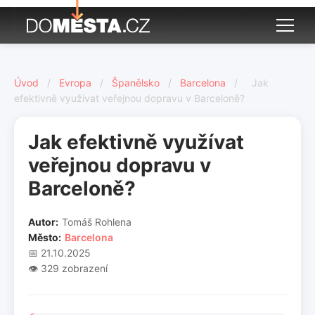
Úvod
/
Evropa
/
Španělsko
/
Barcelona
/
Jak
efektivně využívat veřejnou dopravu v Barceloně?
Jak efektivně využívat
veřejnou dopravu v
Barceloně?
Autor:
Tomáš Rohlena
Město:
Barcelona
📅 21.10.2025
👁️ 329 zobrazení