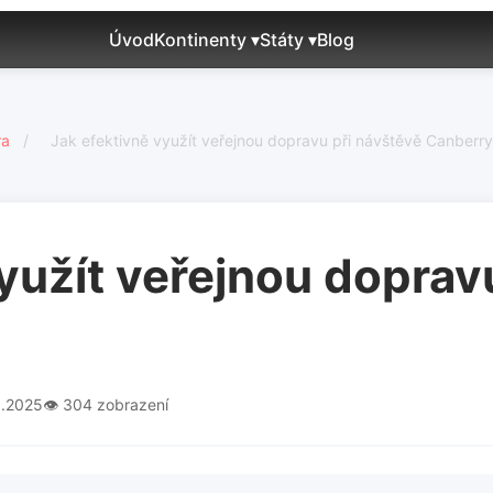
Úvod
Kontinenty ▾
Státy ▾
Blog
ra
/
Jak efektivně využít veřejnou dopravu při návštěvě Canberry
yužít veřejnou doprav
0.2025
👁️ 304 zobrazení