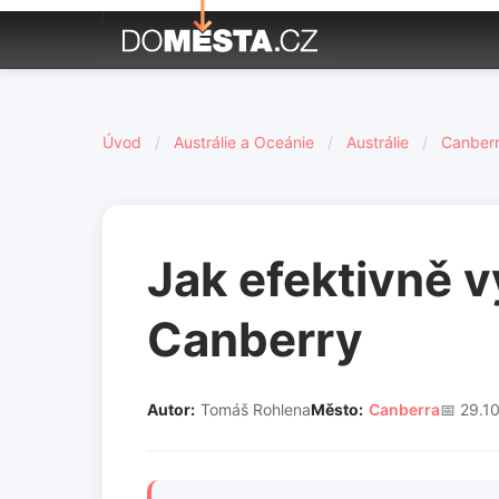
Úvod
/
Austrálie a Oceánie
/
Austrálie
/
Canber
Jak efektivně v
Canberry
Autor:
Tomáš Rohlena
Město:
Canberra
📅 29.1