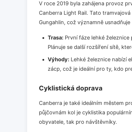
V roce 2019 byla zahájena provoz prv
Canberra Light Rail. Tato tramvajová
Gungahlin, což významně usnadňuje do
Trasa:
První fáze lehké železnice 
Plánuje se další rozšíření sítě, kte
Výhody:
Lehké železnice nabízí e
zácp, což je ideální pro ty, kdo pr
Cyklistická doprava
Canberra je také ideálním městem pro 
půjčovnám kol je cyklistika populárn
obyvatele, tak pro návštěvníky.