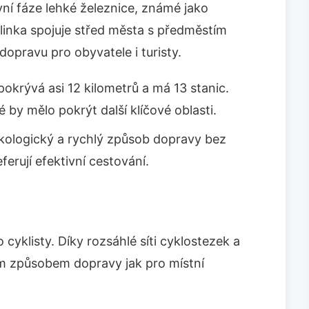
ní fáze lehké železnice, známé jako
 linka spojuje střed města s předměstím
pravu pro obyvatele i turisty.
pokrývá asi 12 kilometrů a má 13 stanic.
ré by mělo pokrýt další klíčové oblasti.
kologický a rychlý způsob dopravy bez
eferují efektivní cestování.
cyklisty. Díky rozsáhlé síti cyklostezek a
ím způsobem dopravy jak pro místní