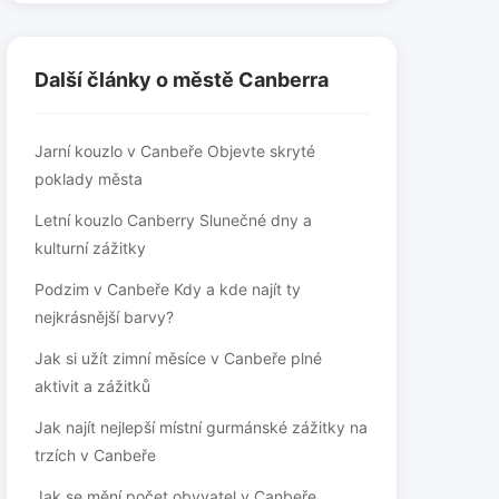
Další články o městě Canberra
Jarní kouzlo v Canbeře Objevte skryté
poklady města
Letní kouzlo Canberry Slunečné dny a
kulturní zážitky
Podzim v Canbeře Kdy a kde najít ty
nejkrásnější barvy?
Jak si užít zimní měsíce v Canbeře plné
aktivit a zážitků
Jak najít nejlepší místní gurmánské zážitky na
trzích v Canbeře
Jak se mění počet obyvatel v Canbeře