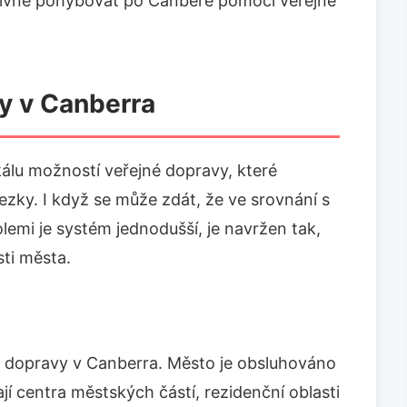
ktivně pohybovat po Canbeře pomocí veřejné
y v Canberra
álu možností veřejné dopravy, které
ezky. I když se může zdát, že ve srovnání s
emi je systém jednodušší, je navržen tak,
ti města.
né dopravy v Canberra. Město je obsluhováno
jí centra městských částí, rezidenční oblasti