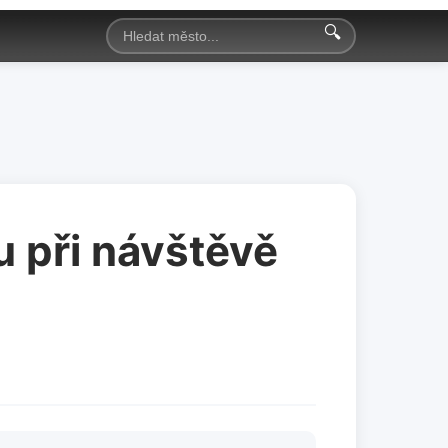
🔍
u při návštěvě