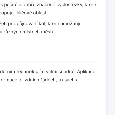
ezpečné a dobře značené cyklostezky, které
opojují klíčové oblasti.
užeb pro půjčování kol, které umožňují
na různých místech města.
oderním technologiím velmi snadné. Aplikace
nformace o jízdních řádech, trasách a