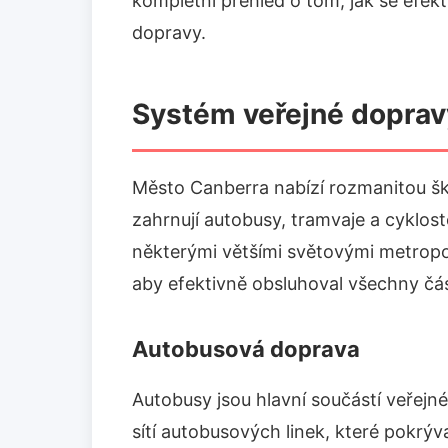
kompletní přehled o tom, jak se efe
dopravy.
Systém veřejné doprav
Město Canberra nabízí rozmanitou šk
zahrnují autobusy, tramvaje a cyklost
některými většími světovými metropol
aby efektivně obsluhoval všechny čás
Autobusová doprava
Autobusy jsou hlavní součástí veřej
sítí autobusových linek, které pokrýva