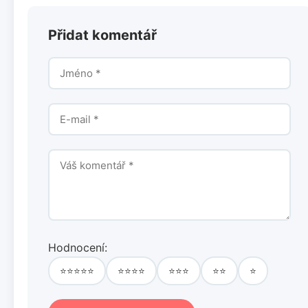
Přidat komentář
Hodnocení:
⭐⭐⭐⭐⭐
⭐⭐⭐⭐
⭐⭐⭐
⭐⭐
⭐