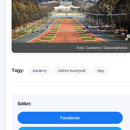
Foto: Canberra / Depositphotos
Tagy:
kavárny
místní kuchyně
tipy
Sdílet:
Facebook