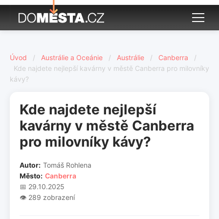
Úvod
/
Austrálie a Oceánie
/
Austrálie
/
Canberra
/
Kde najdete nejlepší kavárny v městě Canberra pro milovníky
kávy?
Kde najdete nejlepší
kavárny v městě Canberra
pro milovníky kávy?
Autor:
Tomáš Rohlena
Město:
Canberra
📅 29.10.2025
👁️ 289 zobrazení