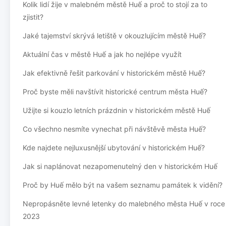
Kolik lidí žije v malebném městě Huế a proč to stojí za to
zjistit?
Jaké tajemství skrývá letiště v okouzlujícím městě Huế?
Aktuální čas v městě Huế a jak ho nejlépe využít
Jak efektivně řešit parkování v historickém městě Huế?
Proč byste měli navštívit historické centrum města Huế?
Užijte si kouzlo letních prázdnin v historickém městě Huế
Co všechno nesmíte vynechat při návštěvě města Huế?
Kde najdete nejluxusnější ubytování v historickém Huế?
Jak si naplánovat nezapomenutelný den v historickém Huế
Proč by Huế mělo být na vašem seznamu památek k vidění?
Nepropásněte levné letenky do malebného města Huế v roce
2023