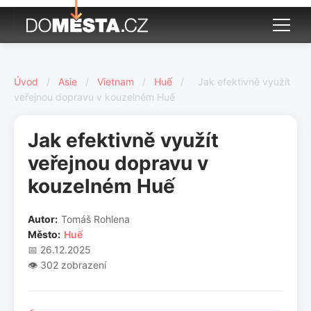
Úvod
/
Asie
/
Vietnam
/
Huế
/
Jak efektivně využít
veřejnou dopravu v kouzelném Huế
Jak efektivně využít
veřejnou dopravu v
kouzelném Huế
Autor:
Tomáš Rohlena
Město:
Huế
📅 26.12.2025
👁️ 302 zobrazení