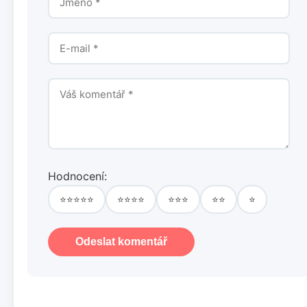
Hodnocení:
⭐⭐⭐⭐⭐
⭐⭐⭐⭐
⭐⭐⭐
⭐⭐
⭐
Odeslat komentář