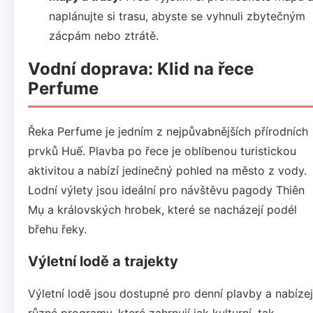
naplánujte si trasu, abyste se vyhnuli zbytečným
zácpám nebo ztrátě.
Vodní doprava: Klid na řece
Perfume
Řeka Perfume je jedním z nejpůvabnějších přírodních
prvků Huế. Plavba po řece je oblíbenou turistickou
aktivitou a nabízí jedinečný pohled na město z vody.
Lodní výlety jsou ideální pro návštěvu pagody Thiên
Mụ a královských hrobek, které se nacházejí podél
břehu řeky.
Výletní lodě a trajekty
Výletní lodě jsou dostupné pro denní plavby a nabízej
různé programy, které zahrnují jak kulturní, tak