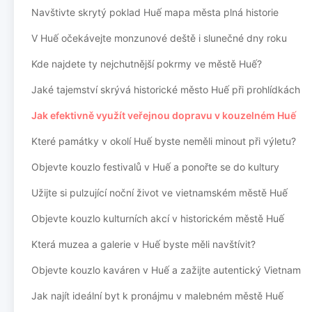
Navštivte skrytý poklad Huế mapa města plná historie
V Huế očekávejte monzunové deště i slunečné dny roku
Kde najdete ty nejchutnější pokrmy ve městě Huế?
Jaké tajemství skrývá historické město Huế při prohlídkách
Jak efektivně využít veřejnou dopravu v kouzelném Huế
Které památky v okolí Huế byste neměli minout při výletu?
Objevte kouzlo festivalů v Huế a ponořte se do kultury
Užijte si pulzující noční život ve vietnamském městě Huế
Objevte kouzlo kulturních akcí v historickém městě Huế
Která muzea a galerie v Huế byste měli navštívit?
Objevte kouzlo kaváren v Huế a zažijte autentický Vietnam
Jak najít ideální byt k pronájmu v malebném městě Huế