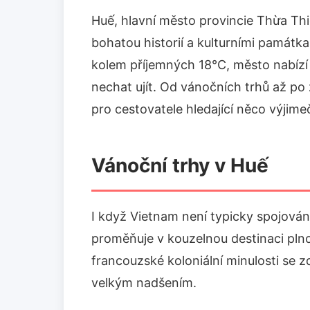
Huế, hlavní město provincie Thừa Th
bohatou historií a kulturními památka
kolem příjemných 18°C, město nabízí u
nechat ujít. Od vánočních trhů až po
pro cestovatele hledající něco výjim
Vánoční trhy v Huế
I když Vietnam není typicky spojová
proměňuje v kouzelnou destinaci plnou
francouzské koloniální minulosti se z
velkým nadšením.