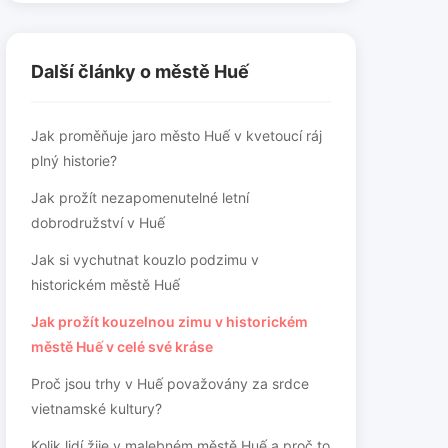
Další články o městě Huế
Jak proměňuje jaro město Huế v kvetoucí ráj
plný historie?
Jak prožít nezapomenutelné letní
dobrodružství v Huế
Jak si vychutnat kouzlo podzimu v
historickém městě Huế
Jak prožít kouzelnou zimu v historickém
městě Huế v celé své kráse
Proč jsou trhy v Huế považovány za srdce
vietnamské kultury?
Kolik lidí žije v malebném městě Huế a proč to