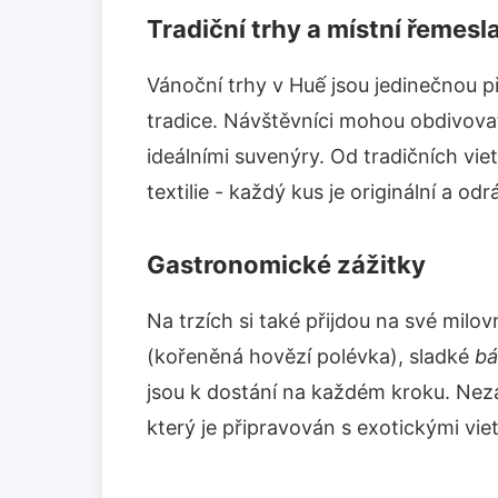
Tradiční trhy a místní řemesl
Vánoční trhy v Huế jsou jedinečnou př
tradice. Návštěvníci mohou obdivova
ideálními suvenýry. Od tradičních v
textilie - každý kus je originální a od
Gastronomické zážitky
Na trzích si také přijdou na své milovní
(kořeněná hovězí polévka), sladké
bá
jsou k dostání na každém kroku. Nez
který je připravován s exotickými vi