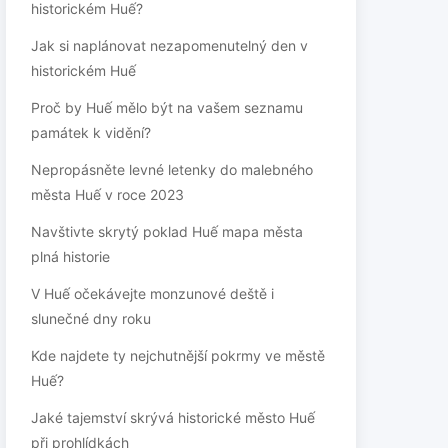
historickém Huế?
Jak si naplánovat nezapomenutelný den v
historickém Huế
Proč by Huế mělo být na vašem seznamu
památek k vidění?
Nepropásněte levné letenky do malebného
města Huế v roce 2023
Navštivte skrytý poklad Huế mapa města
plná historie
V Huế očekávejte monzunové deště i
slunečné dny roku
Kde najdete ty nejchutnější pokrmy ve městě
Huế?
Jaké tajemství skrývá historické město Huế
při prohlídkách