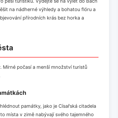
o pěší turistiku. Vydejte se na výlet do Bach
ěšit na nádherné výhledy a bohatou flóru a
objevování přírodních krás bez horka a
ěsta
. Mírné počasí a menší množství turistů
.
památkách
ohlédnout památky, jako je Císařská citadela
to místa v zimě nabývají svého tajemného