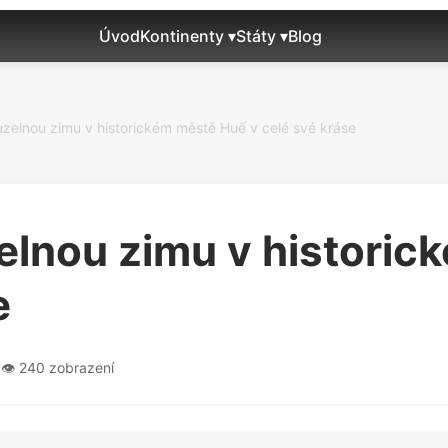
Úvod
Kontinenty ▾
Státy ▾
Blog
uzelnou zimu v historickém městě Huế v celé své kráse
zelnou zimu v histori
e
5
👁️ 240 zobrazení