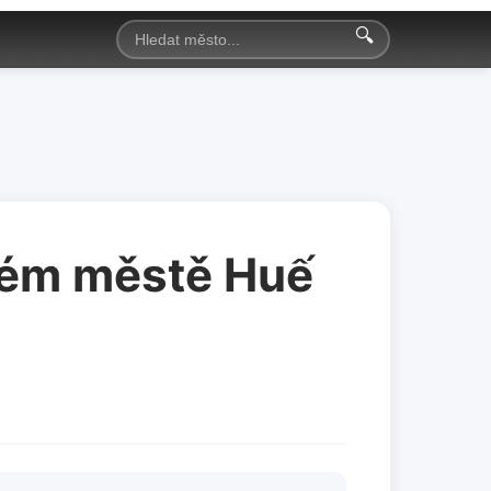
🔍
ckém městě Huế