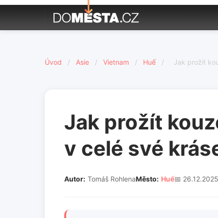
Úvod
/
Asie
/
Vietnam
/
Huế
/
Jak prožít ko
Jak prožít kou
v celé své krás
Autor:
Tomáš Rohlena
Město:
Huế
📅 26.12.202