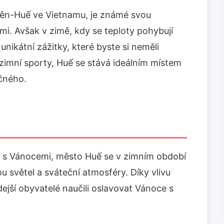
iên-Huế ve Vietnamu, je známé svou
mi. Avšak v zimě, kdy se teploty pohybují
nikátní zážitky, které byste si neměli
 zimní sporty, Huế se stává ideálním místem
ečného.
n s Vánocemi, město Huế se v zimním období
 světel a sváteční atmosféry. Díky vlivu
dejší obyvatelé naučili oslavovat Vánoce s