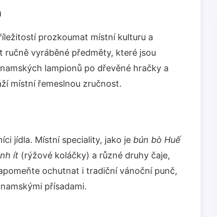
a
íležitostí prozkoumat místní kulturu a
t ručně vyráběné předměty, které jsou
ietnamských lampionů po dřevěné hračky a
ráží místní řemeslnou zručnost.
ci jídla. Místní speciality, jako je
bún bò Huế
nh ít
(rýžové koláčky) a různé druhy čaje,
apomeňte ochutnat i tradiční vánoční punč,
etnamskými přísadami.