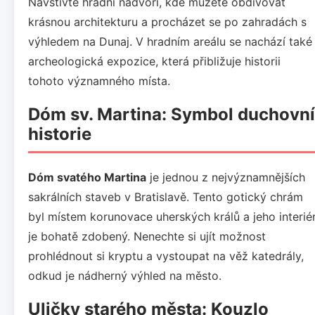
Navštivte hradní nádvoří, kde můžete obdivovat
krásnou architekturu a procházet se po zahradách s
výhledem na Dunaj. V hradním areálu se nachází také
archeologická expozice, která přibližuje historii
tohoto významného místa.
Dóm sv. Martina: Symbol duchovní
historie
Dóm svatého Martina
je jednou z nejvýznamnějších
sakrálních staveb v Bratislavě. Tento gotický chrám
byl místem korunovace uherských králů a jeho interié
je bohatě zdobený. Nenechte si ujít možnost
prohlédnout si kryptu a vystoupat na věž katedrály,
odkud je nádherný výhled na město.
Uličky starého města: Kouzlo