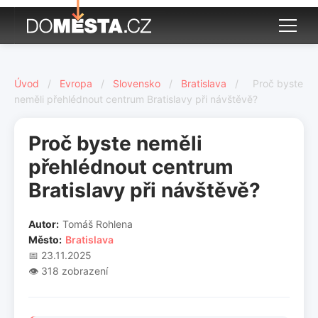
Úvod
/
Evropa
/
Slovensko
/
Bratislava
/
Proč byste
neměli přehlédnout centrum Bratislavy při návštěvě?
Proč byste neměli
přehlédnout centrum
Bratislavy při návštěvě?
Autor:
Tomáš Rohlena
Město:
Bratislava
📅 23.11.2025
👁️ 318 zobrazení