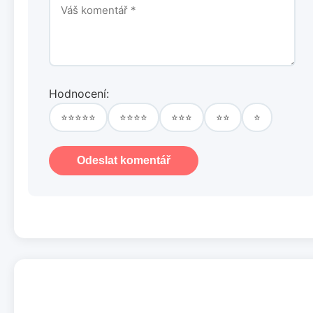
Hodnocení:
⭐⭐⭐⭐⭐
⭐⭐⭐⭐
⭐⭐⭐
⭐⭐
⭐
Odeslat komentář