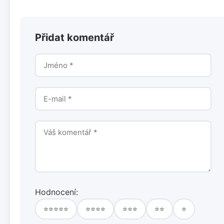
Přidat komentář
Hodnocení:
⭐⭐⭐⭐⭐
⭐⭐⭐⭐
⭐⭐⭐
⭐⭐
⭐