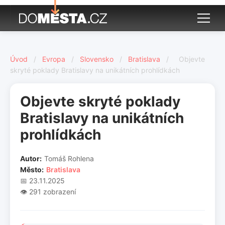
Úvod
/
Evropa
/
Slovensko
/
Bratislava
/
Objevte
skryté poklady Bratislavy na unikátních prohlídkách
Objevte skryté poklady
Bratislavy na unikátních
prohlídkách
Autor:
Tomáš Rohlena
Město:
Bratislava
📅 23.11.2025
👁️ 291 zobrazení