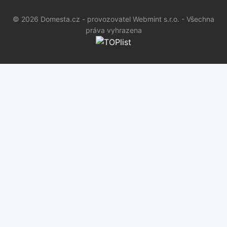
© 2026 Domesta.cz - provozovatel Webmint s.r.o. - Všechna
práva vyhrazena