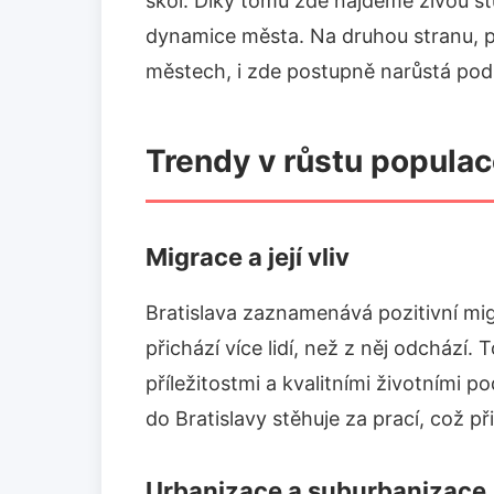
škol. Díky tomu zde najdeme živou st
dynamice města. Na druhou stranu, 
městech, i zde postupně narůstá podíl
Trendy v růstu popula
Migrace a její vliv
Bratislava zaznamenává pozitivní mi
přichází více lidí, než z něj odcház
příležitostmi a kvalitními životními 
do Bratislavy stěhuje za prací, což při
Urbanizace a suburbanizace