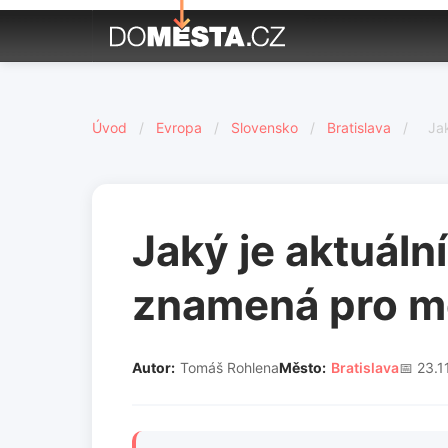
Úvod
/
Evropa
/
Slovensko
/
Bratislava
/
Ja
Jaký je aktuální
znamená pro m
Autor:
Tomáš Rohlena
Město:
Bratislava
📅 23.1