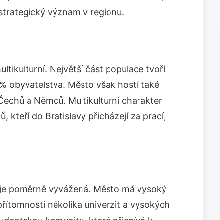
strategický význam v regionu.
ltikulturní. Největší část populace tvoří
0 % obyvatelstva. Město však hostí také
echů a Němců. Multikulturní charakter
 kteří do Bratislavy přicházejí za prací,
y je poměrně vyvážená. Město má vysoký
přítomností několika univerzit a vysokých