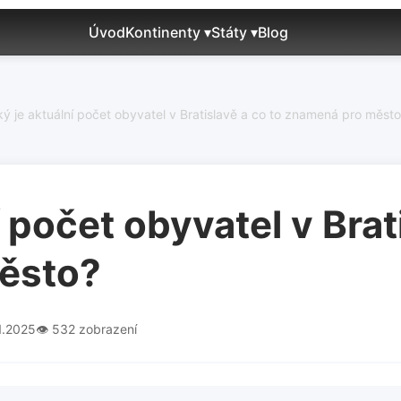
Úvod
Kontinenty ▾
Státy ▾
Blog
ký je aktuální počet obyvatel v Bratislavě a co to znamená pro měst
 počet obyvatel v Brat
ěsto?
1.2025
👁️ 532 zobrazení