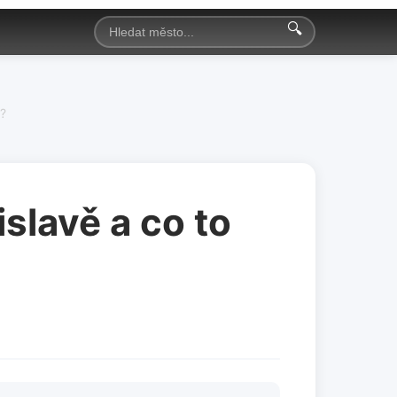
🔍
o?
islavě a co to