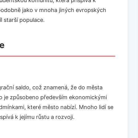
udentskou komunitu, která přispívá k
podobně jako v mnoha jiných evropských
 starší populace.
ce
grační saldo, což znamená, že do města
í. To je způsobeno především ekonomickými
podmínkami, které město nabízí. Mnoho lidí se
spívá k jejímu růstu a rozvoji.