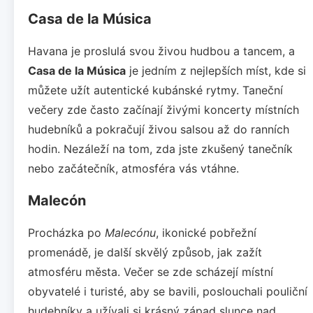
Casa de la Música
Havana je proslulá svou živou hudbou a tancem, a
Casa de la Música
je jedním z nejlepších míst, kde si
můžete užít autentické kubánské rytmy. Taneční
večery zde často začínají živými koncerty místních
hudebníků a pokračují živou salsou až do ranních
hodin. Nezáleží na tom, zda jste zkušený tanečník
nebo začátečník, atmosféra vás vtáhne.
Malecón
Procházka po
Malecónu
, ikonické pobřežní
promenádě, je další skvělý způsob, jak zažít
atmosféru města. Večer se zde scházejí místní
obyvatelé i turisté, aby se bavili, poslouchali pouliční
hudebníky a užívali si krásný západ slunce nad