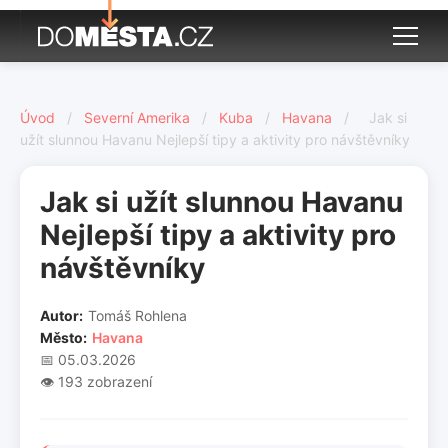
Úvod
/
Severní Amerika
/
Kuba
/
Havana
/
Jak si
užít slunnou Havanu Nejlepší tipy a aktivity pro návštěvníky
Jak si užít slunnou Havanu
Nejlepší tipy a aktivity pro
návštěvníky
Autor:
Tomáš Rohlena
Město:
Havana
📅 05.03.2026
👁️ 193 zobrazení