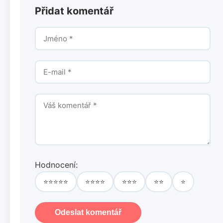
Přidat komentář
Hodnocení:
⭐⭐⭐⭐⭐
⭐⭐⭐⭐
⭐⭐⭐
⭐⭐
⭐
Odeslat komentář