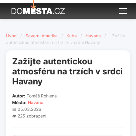
Úvod
/
Severní Amerika
/
Kuba
/
Havana
/
Zažijte
autentickou atmosféru na trzích v srdci Havany
Zažijte autentickou
atmosféru na trzích v srdci
Havany
Autor:
Tomáš Rohlena
Město:
Havana
📅 05.03.2026
👁️ 225 zobrazení