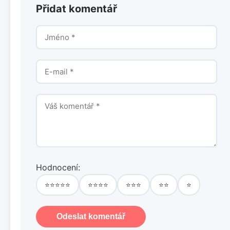
Přidat komentář
Hodnocení:
⭐⭐⭐⭐⭐
⭐⭐⭐⭐
⭐⭐⭐
⭐⭐
⭐
Odeslat komentář