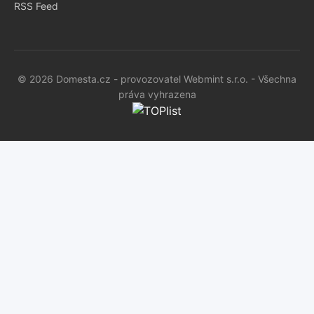
RSS Feed
© 2026 Domesta.cz - provozovatel Webmint s.r.o. - Všechna
práva vyhrazena