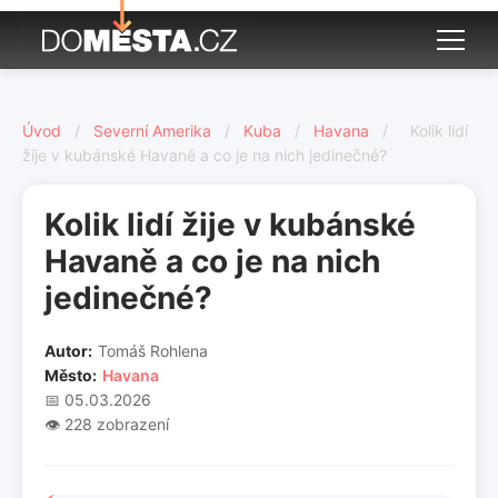
Úvod
/
Severní Amerika
/
Kuba
/
Havana
/
Kolik lidí
žije v kubánské Havaně a co je na nich jedinečné?
Kolik lidí žije v kubánské
Havaně a co je na nich
jedinečné?
Autor:
Tomáš Rohlena
Město:
Havana
📅 05.03.2026
👁️ 228 zobrazení