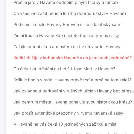
Proč je jaro v Havaně obdobím plným hudby a tance?
Co všechno zažít během letního dobrodružství v Havaně?
Podzimní kouzlo Havany Barevné ulice a karibský šarm
Zimní kouzlo Havany Kde najdete teplo a rytmus salsy
Zažijte autentickou atmosféru na trzích v srdci Havany
Kolik lidí žije v kubánské Havaně a co je na nich jedinečné?
Co čekat při přistání na Letišti José Martí v Havaně?
Kolik je hodin v srdci Havany právě teď a proč na tom záleží
Jak zvládnout parkování v rušných ulicích Havany bez stresu
Jak centrum města Havana odhaluje svou historickou krásu?
Jak prožít autentické prázdniny v rytmu havanské salsy
V Havaně na vás čeká 10 jedinečných zážitků a míst