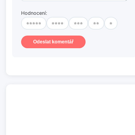
Hodnocení:
⭐⭐⭐⭐⭐
⭐⭐⭐⭐
⭐⭐⭐
⭐⭐
⭐
Odeslat komentář