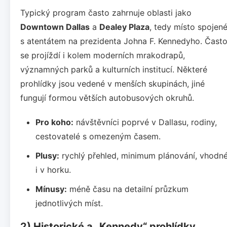
Typický program často zahrnuje oblasti jako
Downtown Dallas
a
Dealey Plaza
, tedy místo spojen
s atentátem na prezidenta Johna F. Kennedyho. Čast
se projíždí i kolem moderních mrakodrapů,
významných parků a kulturních institucí. Některé
prohlídky jsou vedené v menších skupinách, jiné
fungují formou větších autobusových okruhů.
Pro koho:
návštěvníci poprvé v Dallasu, rodiny,
cestovatelé s omezeným časem.
Plusy:
rychlý přehled, minimum plánování, vhodn
i v horku.
Mínusy:
méně času na detailní průzkum
jednotlivých míst.
2) Historické a „Kennedy“ prohlídky