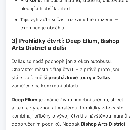
Pro koho:
fanoušci historie, studenti, cestovatelé
hledající hlubší kontext.
Tip:
vyhraďte si čas i na samotné muzeum –
expozice je obsáhlá.
3) Prohlídky čtvrtí: Deep Ellum, Bishop
Arts District a další
Dallas se nedá pochopit jen z oken autobusu.
Charakter města dělají čtvrti – a právě proto jsou
stále oblíbenější
procházkové toury v Dallas
zaměřené na konkrétní oblasti.
Deep Ellum
je známé živou hudební scénou, street
artem a výraznou atmosférou. Prohlídky zde často
kombinují příběhy o vývoji čtvrti s návštěvou muralů 
doporučením podniků. Naopak
Bishop Arts District