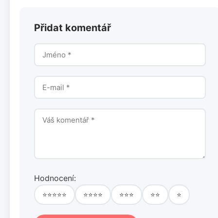
Přidat komentář
Hodnocení:
⭐⭐⭐⭐⭐
⭐⭐⭐⭐
⭐⭐⭐
⭐⭐
⭐