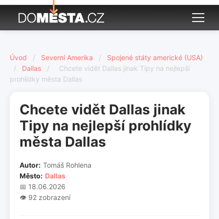
Úvod
/
Severní Amerika
/
Spojené státy americké (USA)
/
Dallas
/
Chcete vidět Dallas jinak Tipy na nejlepší
prohlídky města Dallas
Chcete vidět Dallas jinak
Tipy na nejlepší prohlídky
města Dallas
Autor:
Tomáš Rohlena
Město:
Dallas
📅 18.06.2026
👁️ 92 zobrazení