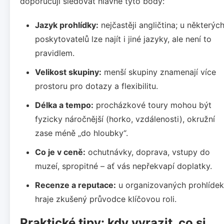
doporučuji sledovat hlavně tyto body:
Jazyk prohlídky:
nejčastěji angličtina; u některýc
poskytovatelů lze najít i jiné jazyky, ale není to
pravidlem.
Velikost skupiny:
menší skupiny znamenají více
prostoru pro dotazy a flexibilitu.
Délka a tempo:
procházkové toury mohou být
fyzicky náročnější (horko, vzdálenosti), okružní
zase méně „do hloubky“.
Co je v ceně:
ochutnávky, doprava, vstupy do
muzeí, spropitné – ať vás nepřekvapí doplatky.
Recenze a reputace:
u organizovaných prohlídek
hraje zkušený průvodce klíčovou roli.
Praktické tipy: kdy vyrazit, co si