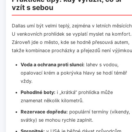
vzít s sebou
Dallas umí být velmi teplý, zejména v letních měsících
U venkovních prohlídek se vyplatí myslet na komfort.
Zároveň jde o město, kde se hodně přesouvá autem,
takže kombinace procházky a přejezdů není výjimkou
Voda a ochrana proti slunci:
lahev s vodou,
opalovací krém a pokrývka hlavy se hodí téměř
vždy.
Pohodlné boty:
i „krátká“ prohlídka může
znamenat několik kilometrů.
Rezervace dopředu:
populární termíny (víkendy,
svátky) se mohou rychle zaplnit.
Spropitné:
v USA je běžné dávat průvodcům