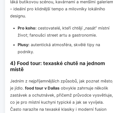
láká butikovou scénou, kavárnami a menšími galeriem
– ideální pro klidnější tempo a milovníky lokálního
designu.
Pro koho:
cestovatelé, kteří chtějí „nasát“ místní
život; fanoušci street artu a gastronomie.
Plusy:
autentická atmosféra, skvělé tipy na
podniky.
4) Food tour: texaské chutě na jednom
místě
Jedním z nejpříjemnějších způsobů, jak poznat město
je jídlo.
food tour v Dallas
obvykle zahrnuje několik
zastávek a ochutnávek, přičemž průvodce vysvětluje,
co je pro místní kuchyni typické a jak se vyvíjela.
Často narazíte na texaské klasiky i moderní fusion