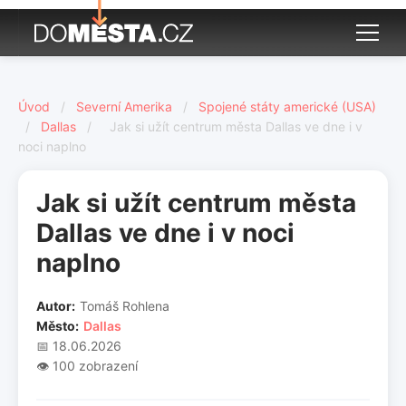
Úvod
/
Severní Amerika
/
Spojené státy americké (USA)
/
Dallas
/
Jak si užít centrum města Dallas ve dne i v
noci naplno
Jak si užít centrum města
Dallas ve dne i v noci
naplno
Autor:
Tomáš Rohlena
Město:
Dallas
📅 18.06.2026
👁️ 100 zobrazení