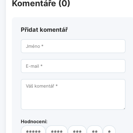
Komentáře (0)
Přidat komentář
Hodnocení:
⭐⭐⭐⭐⭐
⭐⭐⭐⭐
⭐⭐⭐
⭐⭐
⭐