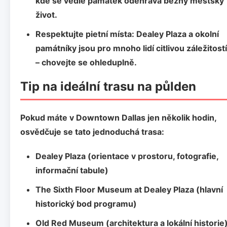
kde se vedle památek odehrává běžný městský
život.
Respektujte pietní místa:
Dealey Plaza a okolní
památníky jsou pro mnoho lidí citlivou záležitostí
– chovejte se ohleduplně.
Tip na ideální trasu na půlden
Pokud máte v
Downtown Dallas
jen několik hodin,
osvědčuje se tato jednoduchá trasa:
Dealey Plaza
(orientace v prostoru, fotografie,
informační tabule)
The Sixth Floor Museum at Dealey Plaza
(hlavní
historický bod programu)
Old Red Museum
(architektura a lokální historie