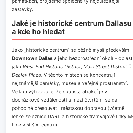
památkách, projdeme společně ty nejdůležitější
zastávky.
Jaké je historické centrum Dallasu
a kde ho hledat
Jako „historické centrum“ se běžně myslí především
Downtown Dallas
a jeho bezprostřední okolí – oblast
jako
West End Historic District
,
Main Street District
či
Dealey Plaza
. V těchto místech se koncentrují
nejznámější památky, muzea a veřejná prostranství.
Velkou výhodou je, že spousta atrakcí je v
docházkové vzdálenosti a mezi čtvrtěmi se dá
pohodlně přesouvat i městskou dopravou (včetně
lehké železnice DART a historické tramvajové linky M
Line v širším centru).