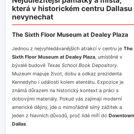
Nejdůležitější památky a místa,
která v historickém centru Dallasu
nevynechat
The Sixth Floor Museum at Dealey Plaza
Jednou z nejvyhledávanějších atrakcí v centru je
The
Sixth Floor Museum at Dealey Plaza
, umístěné v
bývalé budově
Texas School Book Depository
.
Muzeum mapuje život, dobu a odkaz prezidenta
Kennedyho i události kolem atentátu. Expozice je
známá důrazem na historický kontext a práci s
dobovými materiály. Pokud vás zajímají moderní
americké dějiny, jde o mimořádně silný zážitek a
jeden z hlavních důvodů, proč lidé míří do
Downtow
Dallas
.