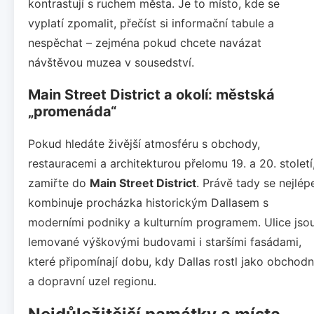
kontrastují s ruchem města. Je to místo, kde se
vyplatí zpomalit, přečíst si informační tabule a
nespěchat – zejména pokud chcete navázat
návštěvou muzea v sousedství.
Main Street District a okolí: městská
„promenáda“
Pokud hledáte živější atmosféru s obchody,
restauracemi a architekturou přelomu 19. a 20. století
zamiřte do
Main Street District
. Právě tady se nejlép
kombinuje procházka historickým Dallasem s
moderními podniky a kulturním programem. Ulice jso
lemované výškovými budovami i staršími fasádami,
které připomínají dobu, kdy Dallas rostl jako obchodn
a dopravní uzel regionu.