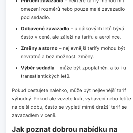
Příruční zavazadlo
– některé tarify mohou mít
omezení rozměrů nebo pouze malé zavazadlo
pod sedadlo.
Odbavené zavazadlo
– u dálkových letů bývá
často v ceně, ale záleží na tarifu a aerolince.
Změny a storno
– nejlevnější tarify mohou být
nevratné a bez možnosti změny.
Výběr sedadla
– může být zpoplatněn, a to i u
transatlantických letů.
Pokud cestujete nalehko, může být nejlevnější tarif
výhodný. Pokud ale vezete kufr, vybavení nebo letíte
na delší dobu, často se vyplatí mírně dražší tarif se
zavazadlem v ceně.
Jak poznat dobrou nabídku na