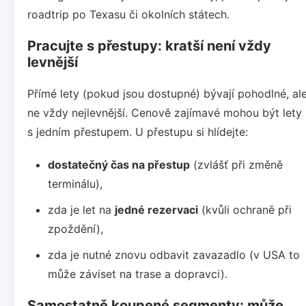
roadtrip po Texasu či okolních státech.
Pracujte s přestupy: kratší není vždy
levnější
Přímé lety (pokud jsou dostupné) bývají pohodlné, al
ne vždy nejlevnější. Cenově zajímavé mohou být lety
s jedním přestupem. U přestupu si hlídejte:
dostatečný čas na přestup
(zvlášť při změně
terminálu),
zda je let na
jedné rezervaci
(kvůli ochraně při
zpoždění),
zda je nutné znovu odbavit zavazadlo (v USA to
může záviset na trase a dopravci).
Samostatně koupené segmenty: může