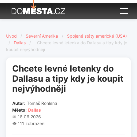
Úvod
/
Severní Amerika
/
Spojené státy americké (USA)
/
Dallas
/
Chcete levné letenky do Dallasu a tipy kdy je
koupit nejvýhodněji
Chcete levné letenky do
Dallasu a tipy kdy je koupit
nejvýhodněji
Autor:
Tomáš Rohlena
Město:
Dallas
📅 18.06.2026
👁️ 111 zobrazení