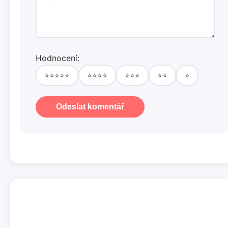
Hodnocení:
⭐⭐⭐⭐⭐
⭐⭐⭐⭐
⭐⭐⭐
⭐⭐
⭐
Odeslat komentář