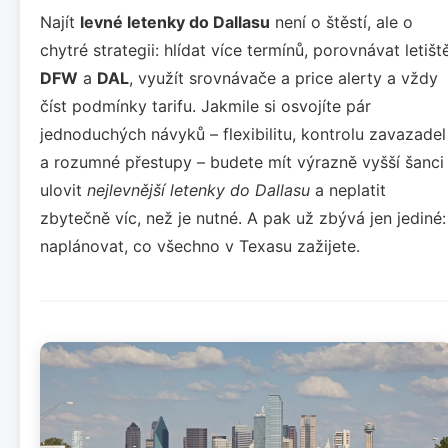
Najít
levné letenky do Dallasu
není o štěstí, ale o
chytré strategii: hlídat více termínů, porovnávat letišt
DFW
a
DAL
, využít srovnávače a price alerty a vždy
číst podmínky tarifu. Jakmile si osvojíte pár
jednoduchých návyků – flexibilitu, kontrolu zavazadel
a rozumné přestupy – budete mít výrazně vyšší šanci
ulovit
nejlevnější letenky do Dallasu
a neplatit
zbytečně víc, než je nutné. A pak už zbývá jen jediné:
naplánovat, co všechno v Texasu zažijete.