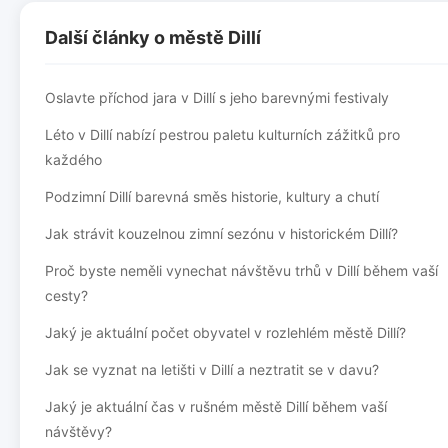
Další články o městě Dillí
Oslavte příchod jara v Dillí s jeho barevnými festivaly
Léto v Dillí nabízí pestrou paletu kulturních zážitků pro
každého
Podzimní Dillí barevná směs historie, kultury a chutí
Jak strávit kouzelnou zimní sezónu v historickém Dillí?
Proč byste neměli vynechat návštěvu trhů v Dillí během vaší
cesty?
Jaký je aktuální počet obyvatel v rozlehlém městě Dillí?
Jak se vyznat na letišti v Dillí a neztratit se v davu?
Jaký je aktuální čas v rušném městě Dillí během vaší
návštěvy?