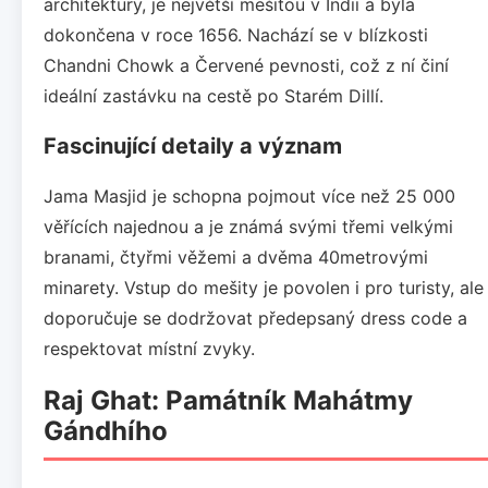
architektury, je největší mešitou v Indii a byla
dokončena v roce 1656. Nachází se v blízkosti
Chandni Chowk a Červené pevnosti, což z ní činí
ideální zastávku na cestě po Starém Dillí.
Fascinující detaily a význam
Jama Masjid je schopna pojmout více než 25 000
věřících najednou a je známá svými třemi velkými
branami, čtyřmi věžemi a dvěma 40metrovými
minarety. Vstup do mešity je povolen i pro turisty, ale
doporučuje se dodržovat předepsaný dress code a
respektovat místní zvyky.
Raj Ghat: Památník Mahátmy
Gándhího