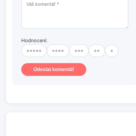
Hodnocení:
⭐⭐⭐⭐⭐
⭐⭐⭐⭐
⭐⭐⭐
⭐⭐
⭐
Odeslat komentář