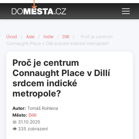
Úvod
/
Asie
/
Indie
/
Dillí
/
Proč je centrum
Connaught Place v Dillí srdcem indické metropole?
Proč je centrum
Connaught Place v Dillí
srdcem indické
metropole?
Autor:
Tomáš Rohlena
Město:
Dillí
📅 31.10.2025
👁️ 335 zobrazení