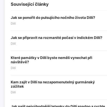
Související články
Jak se ponořit do pulsujícího nočního života Dillí?
Dillí
Jak se připravit na rozmanité počasí v indickém Dillí?
Dillí
Které památky v Dillí byste neměli vynechat při
návštěvě?
Dillí
Kam zajít v Dillí na nezapomenutelný gurmánský
zážitek
Dillí
Jak najít nejvýhodnější letenky do Dillí snadno a rychle