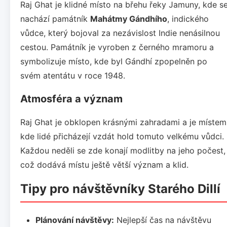
Raj Ghat je klidné místo na břehu řeky Jamuny, kde s
nachází památník
Mahátmy Gándhího
, indického
vůdce, který bojoval za nezávislost Indie nenásilnou
cestou. Památník je vyroben z černého mramoru a
symbolizuje místo, kde byl Gándhí zpopelněn po
svém atentátu v roce 1948.
Atmosféra a význam
Raj Ghat je obklopen krásnými zahradami a je místem
kde lidé přicházejí vzdát hold tomuto velkému vůdci.
Každou neděli se zde konají modlitby na jeho počest,
což dodává místu ještě větší význam a klid.
Tipy pro návštěvníky Starého Dillí
Plánování návštěvy:
Nejlepší čas na návštěvu