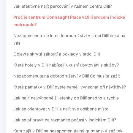
Jak efektivně najít parkování v rušném centru Dillí?
Proč je centrum Connaught Place v Dillí srdcem indické
metropole?
Nezapomenutelné letní dobrodružství v srdci Dillí čeká na
vás
Objevte skrytá zákoutí a poklady v srdci Dillí
Které hotely v Dillí nabízejí luxusní ubytování a služby?
Nezapomenutelná dobrodružství v Dillí Co musíte zažít
Které památky v Dillí byste neměli vynechat při návštěvě?
Jak najít nejvýhodnější letenky do Dillí snadno a rychle
Jak se orientovat v Dillí a najít své oblíbené místo
Jak se připravit na rozmanité počasí v indickém Dillí?
Kam zajít v Dillí na nezapomenutelný gurmánský zážitek