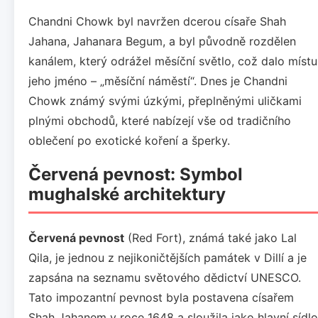
Chandni Chowk byl navržen dcerou císaře Shah
Jahana, Jahanara Begum, a byl původně rozdělen
kanálem, který odrážel měsíční světlo, což dalo místu
jeho jméno – „měsíční náměstí“. Dnes je Chandni
Chowk známý svými úzkými, přeplněnými uličkami
plnými obchodů, které nabízejí vše od tradičního
oblečení po exotické koření a šperky.
Červená pevnost: Symbol
mughalské architektury
Červená pevnost
(Red Fort), známá také jako Lal
Qila, je jednou z nejikoničtějších památek v Dillí a je
zapsána na seznamu světového dědictví UNESCO.
Tato impozantní pevnost byla postavena císařem
Shah Jahanem v roce 1648 a sloužila jako hlavní sídlo