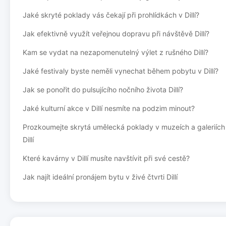
Jaké skryté poklady vás čekají při prohlídkách v Dillí?
Jak efektivně využít veřejnou dopravu při návštěvě Dillí?
Kam se vydat na nezapomenutelný výlet z rušného Dillí?
Jaké festivaly byste neměli vynechat během pobytu v Dillí?
Jak se ponořit do pulsujícího nočního života Dillí?
Jaké kulturní akce v Dillí nesmíte na podzim minout?
Prozkoumejte skrytá umělecká poklady v muzeích a galeriích
Dillí
Které kavárny v Dillí musíte navštívit při své cestě?
Jak najít ideální pronájem bytu v živé čtvrti Dillí