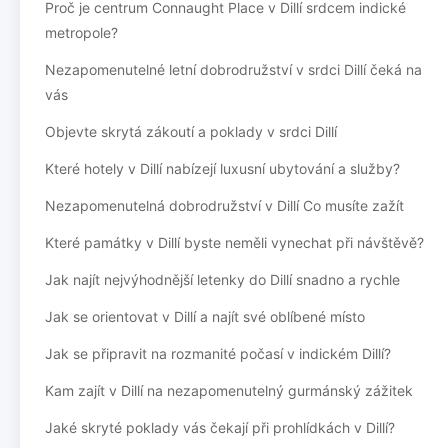
Proč je centrum Connaught Place v Dillí srdcem indické
metropole?
Nezapomenutelné letní dobrodružství v srdci Dillí čeká na
vás
Objevte skrytá zákoutí a poklady v srdci Dillí
Které hotely v Dillí nabízejí luxusní ubytování a služby?
Nezapomenutelná dobrodružství v Dillí Co musíte zažít
Které památky v Dillí byste neměli vynechat při návštěvě?
Jak najít nejvýhodnější letenky do Dillí snadno a rychle
Jak se orientovat v Dillí a najít své oblíbené místo
Jak se připravit na rozmanité počasí v indickém Dillí?
Kam zajít v Dillí na nezapomenutelný gurmánský zážitek
Jaké skryté poklady vás čekají při prohlídkách v Dillí?