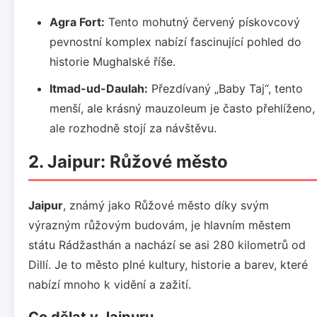
Agra Fort:
Tento mohutný červený pískovcový
pevnostní komplex nabízí fascinující pohled do
historie Mughalské říše.
Itmad-ud-Daulah:
Přezdívaný „Baby Taj“, tento
menší, ale krásný mauzoleum je často přehlíženo,
ale rozhodně stojí za návštěvu.
2. Jaipur: Růžové město
Jaipur
, známý jako Růžové město díky svým
výrazným růžovým budovám, je hlavním městem
státu Rádžasthán a nachází se asi 280 kilometrů od
Dillí. Je to město plné kultury, historie a barev, které
nabízí mnoho k vidění a zažití.
Co dělat v Jaipuru