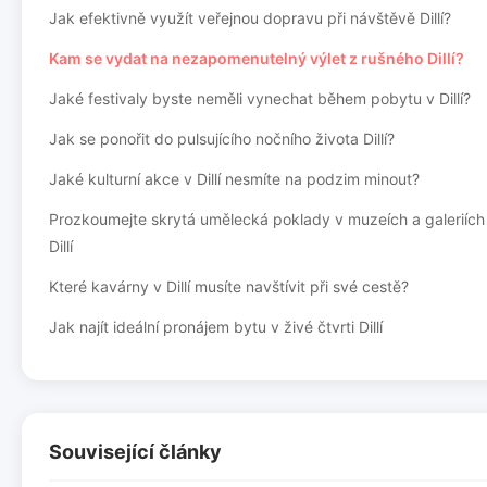
Jak efektivně využít veřejnou dopravu při návštěvě Dillí?
Kam se vydat na nezapomenutelný výlet z rušného Dillí?
Jaké festivaly byste neměli vynechat během pobytu v Dillí?
Jak se ponořit do pulsujícího nočního života Dillí?
Jaké kulturní akce v Dillí nesmíte na podzim minout?
Prozkoumejte skrytá umělecká poklady v muzeích a galeriích
Dillí
Které kavárny v Dillí musíte navštívit při své cestě?
Jak najít ideální pronájem bytu v živé čtvrti Dillí
Související články