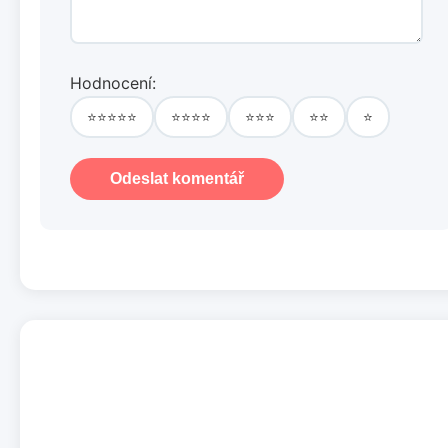
Hodnocení:
⭐⭐⭐⭐⭐
⭐⭐⭐⭐
⭐⭐⭐
⭐⭐
⭐
Odeslat komentář