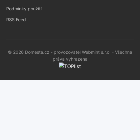
Podmínky použití
RSS Feed
© 2026 Domesta.cz - provozovatel Webmint s.r.o. - Všechna
práva vyhrazena