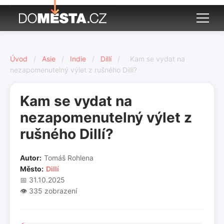
Úvod
/
Asie
/
Indie
/
Dillí
/
Kam se vydat na
nezapomenutelný výlet z rušného Dillí?
Kam se vydat na
nezapomenutelný výlet z
rušného Dillí?
Autor:
Tomáš Rohlena
Město:
Dillí
📅 31.10.2025
👁️ 335 zobrazení