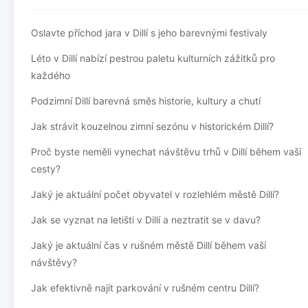
Oslavte příchod jara v Dillí s jeho barevnými festivaly
Léto v Dillí nabízí pestrou paletu kulturních zážitků pro
každého
Podzimní Dillí barevná směs historie, kultury a chutí
Jak strávit kouzelnou zimní sezónu v historickém Dillí?
Proč byste neměli vynechat návštěvu trhů v Dillí během vaší
cesty?
Jaký je aktuální počet obyvatel v rozlehlém městě Dillí?
Jak se vyznat na letišti v Dillí a neztratit se v davu?
Jaký je aktuální čas v rušném městě Dillí během vaší
návštěvy?
Jak efektivně najít parkování v rušném centru Dillí?