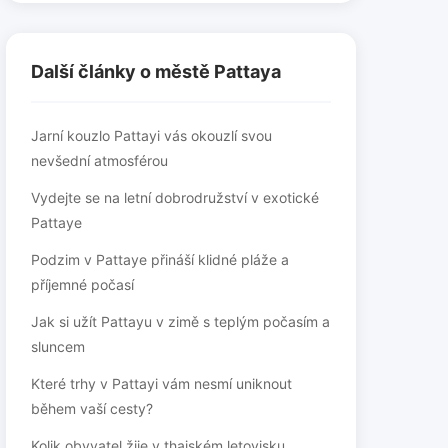
Další články o městě Pattaya
Jarní kouzlo Pattayi vás okouzlí svou
nevšední atmosférou
Vydejte se na letní dobrodružství v exotické
Pattaye
Podzim v Pattaye přináší klidné pláže a
příjemné počasí
Jak si užít Pattayu v zimě s teplým počasím a
sluncem
Které trhy v Pattayi vám nesmí uniknout
během vaší cesty?
Kolik obyvatel žije v thajském letovisku