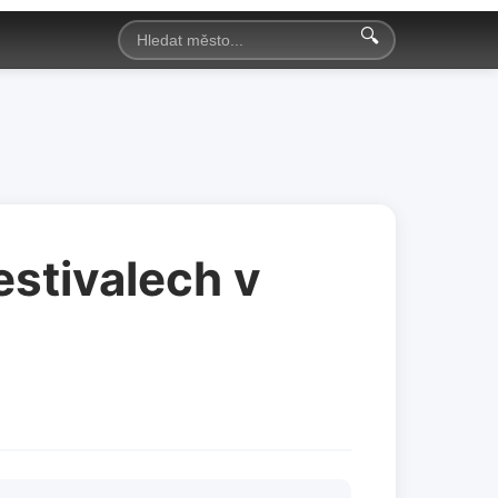
🔍
estivalech v