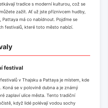
etkávají tradice s moderní kulturou, což se
 můžete zažít. Ať už jste příznivcem hudby,
av, Pattaya má co nabídnout. Pojďme se
 festivalů, které toto město nabízí.
valy
 festival
 festivalů v Thajsku a Pattaya je místem, kde
u. Koná se v polovině dubna a je známý
é zaplaví ulice města. Tento tradiční
 očistě, když lidé polévají vodou sochy