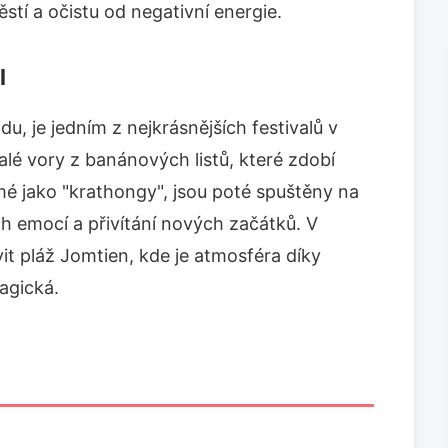
stí a očistu od negativní energie.
l
adu, je jedním z nejkrásnějších festivalů v
alé vory z banánových listů, které zdobí
mé jako "krathongy", jsou poté spuštěny na
h emocí a přivítání nových začátků. V
it pláž Jomtien, kde je atmosféra díky
agická.