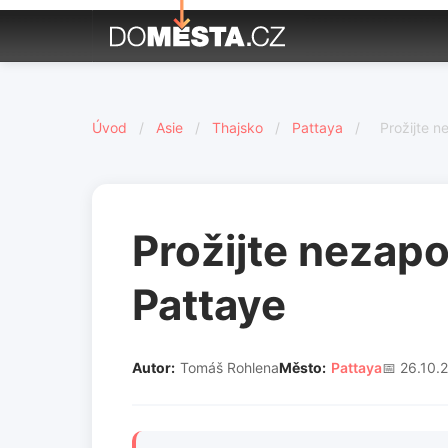
Úvod
/
Asie
/
Thajsko
/
Pattaya
/
Prožijte n
Prožijte nezapo
Pattaye
Autor:
Tomáš Rohlena
Město:
Pattaya
📅 26.10.