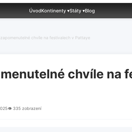
Úvod
Kontinenty ▾
Státy ▾
Blog
ezapomenutelné chvíle na festivalech v Pattaye
menutelné chvíle na f
2025
👁️ 335 zobrazení