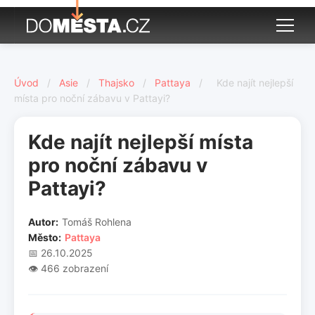
Úvod
/
Asie
/
Thajsko
/
Pattaya
/
Kde najít nejlepší
místa pro noční zábavu v Pattayi?
Kde najít nejlepší místa
pro noční zábavu v
Pattayi?
Autor:
Tomáš Rohlena
Město:
Pattaya
📅 26.10.2025
👁️ 466 zobrazení