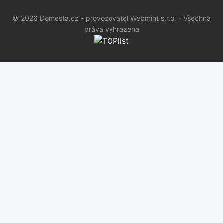
© 2026 Domesta.cz - provozovatel Webmint s.r.o. - Všechna
práva vyhrazena