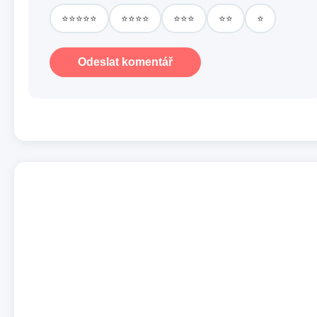
⭐⭐⭐⭐⭐
⭐⭐⭐⭐
⭐⭐⭐
⭐⭐
⭐
Odeslat komentář