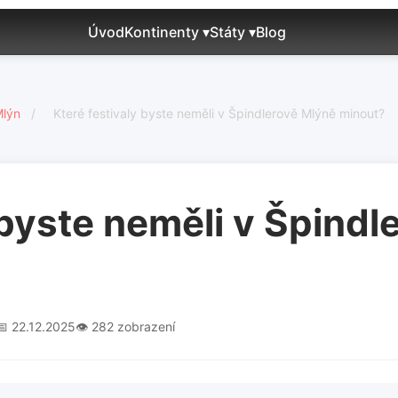
Úvod
Kontinenty ▾
Státy ▾
Blog
Mlýn
/
Které festivaly byste neměli v Špindlerově Mlýně minout?
 byste neměli v Špind
📅 22.12.2025
👁️ 282 zobrazení