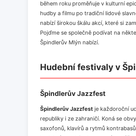
během roku proměňuje v kulturní epi
hudby a filmu po tradiční lidové slav
nabízí širokou škálu akcí, které si zami
Pojďme se společně podívat na některé
Špindlerův Mlýn nabízí.
Hudební festivaly v Šp
Špindlerův Jazzfest
Špindlerův Jazzfest
je každoroční udá
republiky i ze zahraničí. Koná se obvy
saxofonů, klavírů a rytmů kontrabasů