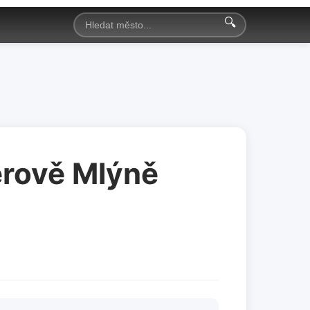
🔍
lerově Mlýně