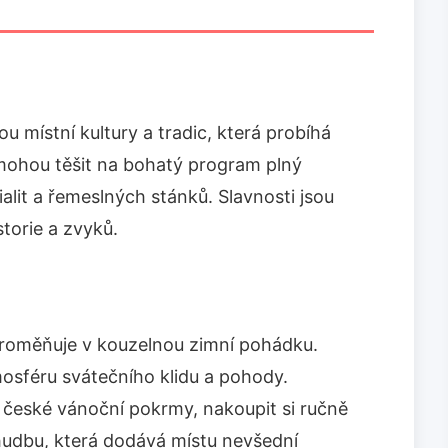
ou místní kultury a tradic, která probíhá
mohou těšit na bohatý program plný
ialit a řemeslných stánků. Slavnosti jsou
storie a zvyků.
proměňuje v kouzelnou zimní pohádku.
mosféru svátečního klidu a pohody.
 české vánoční pokrmy, nakoupit si ručně
hudbu, která dodává místu nevšední