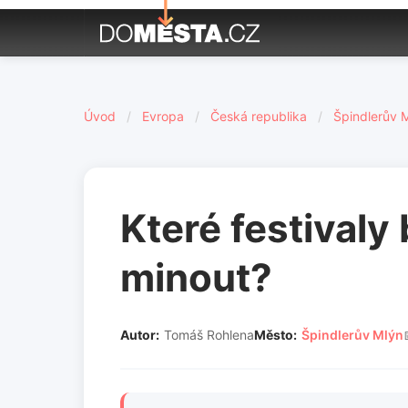
Úvod
/
Evropa
/
Česká republika
/
Špindlerův 
Které festivaly
minout?
Autor:
Tomáš Rohlena
Město:
Špindlerův Mlýn