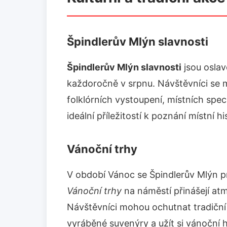
Špindlerův Mlýn slavnosti
Špindlerův Mlýn slavnosti
jsou oslav
každoročně v srpnu. Návštěvníci se 
folklórních vystoupení, místních spec
ideální příležitostí k poznání místní hi
Vánoční trhy
V období Vánoc se Špindlerův Mlýn 
Vánoční trhy
na náměstí přinášejí at
Návštěvníci mohou ochutnat tradiční
vyráběné suvenýry a užít si vánoční 