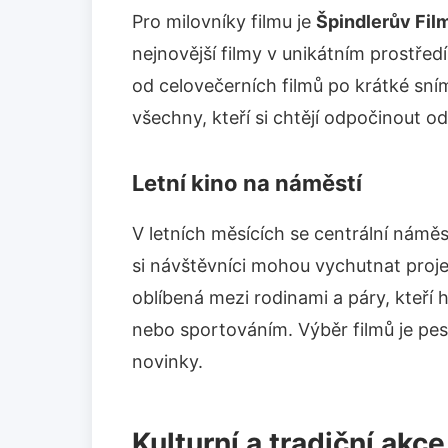
Pro milovníky filmu je
Špindlerův Fil
nejnovější filmy v unikátním prostředí 
od celovečerních filmů po krátké sní
všechny, kteří si chtějí odpočinout od
Letní kino na náměstí
V letních měsících se centrální námě
si návštěvníci mohou vychutnat proj
oblíbená mezi rodinami a páry, kteří h
nebo sportováním. Výběr filmů je pestr
novinky.
Kulturní a tradiční akce