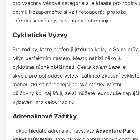
pro všechny věkové kategorie a je ideální pro rodiny 
dětmi. Nezapomeňte si vzít fotoaparát, protože
přírodní scenérie jsou skutečně ohromující.
Cyklistické Výzvy
Pro rodiny, které preferují jízdu na kole, je Špindlerův
Mlýn perfektním místem. Město nabízí několik
cyklotras různé obtížnosti.
Cesta kolem Labe
je
skvělá pro pohodové výlety, zatímco zkušení cyklisté
mohou zkusit náročnější horské stezky. Místní
půjčovny kol zajišťují, že si můžete jednoduše zapůjči
vybavení pro celou rodinu.
Adrenalinové Zážitky
Pokud hledáte adrenalin, navštivte
Adventure Park
Špindlerův Mlýn
. Tato atrakce nabízí lanové centrum,