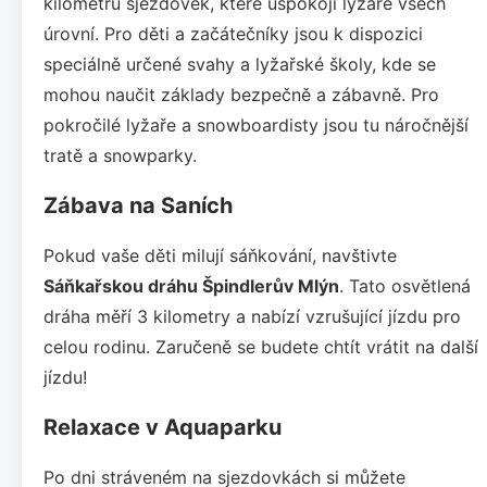
kilometrů sjezdovek, které uspokojí lyžaře všech
úrovní. Pro děti a začátečníky jsou k dispozici
speciálně určené svahy a lyžařské školy, kde se
mohou naučit základy bezpečně a zábavně. Pro
pokročilé lyžaře a snowboardisty jsou tu náročnější
tratě a snowparky.
Zábava na Saních
Pokud vaše děti milují sáňkování, navštivte
Sáňkařskou dráhu Špindlerův Mlýn
. Tato osvětlená
dráha měří 3 kilometry a nabízí vzrušující jízdu pro
celou rodinu. Zaručeně se budete chtít vrátit na další
jízdu!
Relaxace v Aquaparku
Po dni stráveném na sjezdovkách si můžete