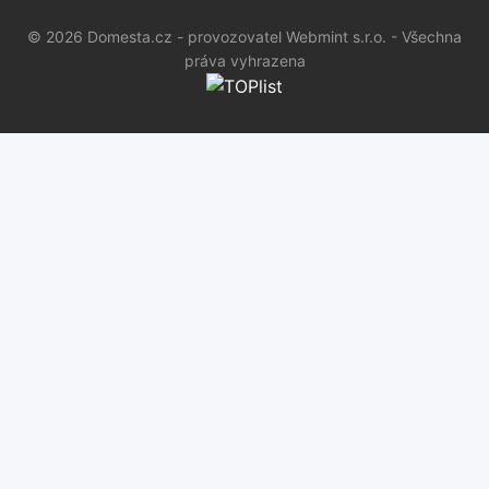
© 2026 Domesta.cz - provozovatel Webmint s.r.o. - Všechna
práva vyhrazena