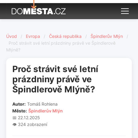
Úvod
/
Evropa
/
Česká republika
/
Špindlerův Mlýn
/
Proč strávit své letní prázdniny právě ve Špindlerově
Mlýně?
Proč strávit své letní
prázdniny právě ve
Špindlerově Mlýně?
Autor:
Tomáš Rohlena
Město:
Špindlerův Mlýn
📅 22.12.2025
👁️ 324 zobrazení