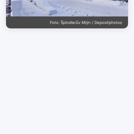
Foto: Špindlerův Mlýn / Depositphotos