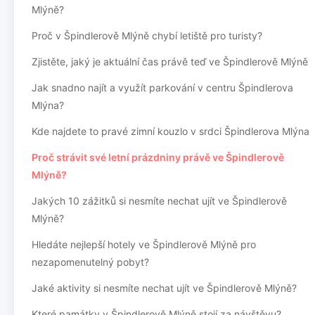
Mlýně?
Proč v Špindlerově Mlýně chybí letiště pro turisty?
Zjistěte, jaký je aktuální čas právě teď ve Špindlerově Mlýně
Jak snadno najít a využít parkování v centru Špindlerova
Mlýna?
Kde najdete to pravé zimní kouzlo v srdci Špindlerova Mlýna
Proč strávit své letní prázdniny právě ve Špindlerově
Mlýně?
Jakých 10 zážitků si nesmíte nechat ujít ve Špindlerově
Mlýně?
Hledáte nejlepší hotely ve Špindlerově Mlýně pro
nezapomenutelný pobyt?
Jaké aktivity si nesmíte nechat ujít ve Špindlerově Mlýně?
Které památky v Špindlerově Mlýně stojí za návštěvu?