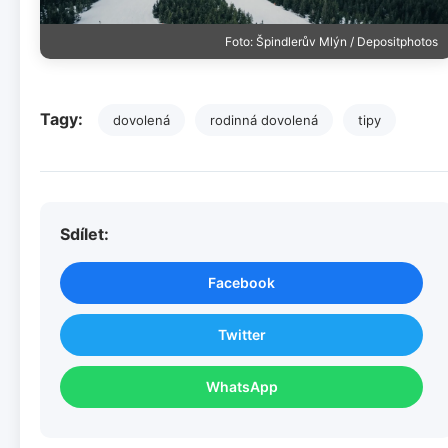
Foto: Špindlerův Mlýn / Depositphotos
Tagy:
dovolená
rodinná dovolená
tipy
Sdílet:
Facebook
Twitter
WhatsApp