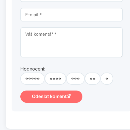
Hodnocení:
⭐⭐⭐⭐⭐
⭐⭐⭐⭐
⭐⭐⭐
⭐⭐
⭐
Odeslat komentář