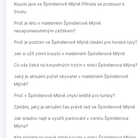
Kouzlo jara ve Špindlerově Mlýně Příroda se probouzí k
životu
Proč je léto v malebném Špindlerově Mlýně
nezapomenutelným zážitkem?
Proč je podzim ve Špindlerově Mlýně ideální pro horské túry?
Jak si užít zimní kouzlo v malebném Špindlerově Mlýně
Co vás čeká na kouzelných trzích v srdci Špindlerova Mlýna?
Jaký je aktuální počet obyvatel v malebném Špindlerově
Mlýně?
Proč v Špindlerově Mlýně chybí letiště pro turisty?
Zjistěte, jaký je aktuální čas právě teď ve Špindlerově Mlýně
Jak snadno najít a využít parkování v centru Špindlerova
Mlýna?
Kde najdete to pravé zimní kouzlo v srdci Špindlerova Mlýna