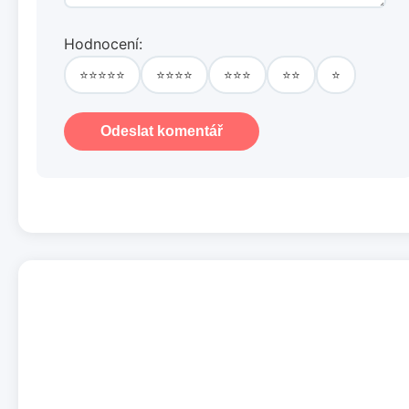
Hodnocení:
⭐⭐⭐⭐⭐
⭐⭐⭐⭐
⭐⭐⭐
⭐⭐
⭐
Odeslat komentář