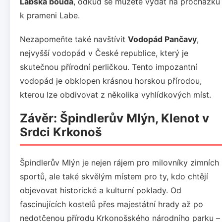
Labská bouda
, odkud se můžete vydat na procházku
k prameni Labe.
Nezapomeňte také navštívit
Vodopád Pančavy
,
nejvyšší vodopád v České republice, který je
skutečnou přírodní perličkou. Tento impozantní
vodopád je obklopen krásnou horskou přírodou,
kterou lze obdivovat z několika vyhlídkových míst.
Závěr: Špindlerův Mlýn, Klenot v
Srdci Krkonoš
Špindlerův Mlýn je nejen rájem pro milovníky zimních
sportů, ale také skvělým místem pro ty, kdo chtějí
objevovat historické a kulturní poklady. Od
fascinujících kostelů přes majestátní hrady až po
nedotčenou přírodu Krkonošského národního parku –