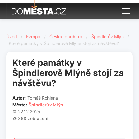
Úvod
/
Evropa
/
Česká republika
/
Špindlerův Mlýn
/
Které památky v Špindlerově Mlýně stojí za návštěvu?
Které památky v
Špindlerově Mlýně stojí za
návštěvu?
Autor:
Tomáš Rohlena
Město:
Špindlerův Mlýn
📅 22.12.2025
👁️ 368 zobrazení