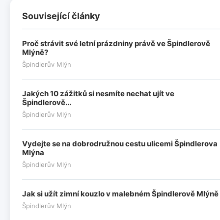
Související články
Proč strávit své letní prázdniny právě ve Špindlerově
Mlýně?
Špindlerův Mlýn
Jakých 10 zážitků si nesmíte nechat ujít ve
Špindlerově...
Špindlerův Mlýn
Vydejte se na dobrodružnou cestu ulicemi Špindlerova
Mlýna
Špindlerův Mlýn
Jak si užít zimní kouzlo v malebném Špindlerově Mlýně
Špindlerův Mlýn