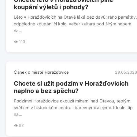
koupání výletů i pohody?
Léto v Horažďovicích na Otavě láká bez davů: ráno památky,
odpoledne koupání či kolo, večer kultura pod širým nebem
na...
👁️ 113
Článek o městě Horažďovice
29.05.2026
Chcete si užít podzim v Horažďovicích
naplno a bez spěchu?
Podzimní Horažďovice okouzlí mlhami nad Otavou, teplým
světlem v historickém centru i barevnými alejemi. Ideální tip
na...
👁️ 97