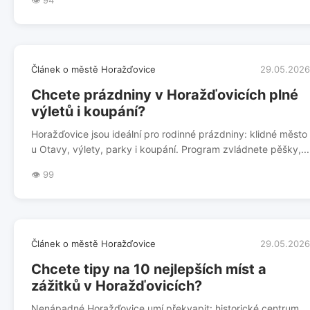
👁️ 94
Článek o městě Horažďovice
29.05.2026
Chcete prázdniny v Horažďovicích plné
výletů i koupání?
Horažďovice jsou ideální pro rodinné prázdniny: klidné město
u Otavy, výlety, parky i koupání. Program zvládnete pěšky,...
👁️ 99
Článek o městě Horažďovice
29.05.2026
Chcete tipy na 10 nejlepších míst a
zážitků v Horažďovicích?
Nenápadné Horažďovice umí překvapit: historické centrum,