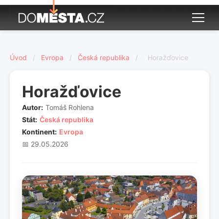
Úvod
/
Evropa
/
Česká republika
/
Horažďovice
Horažďovice
Autor:
Tomáš Rohlena
Stát:
Česká republika
Kontinent:
Evropa
📅 29.05.2026