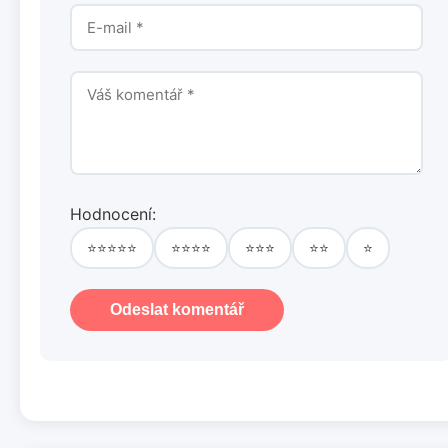
Hodnocení:
⭐⭐⭐⭐⭐
⭐⭐⭐⭐
⭐⭐⭐
⭐⭐
⭐
Odeslat komentář