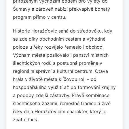
přirozeným výchozím bodem pro výlety do
Šumavy a zároveň nabízí překvapivě bohatý
program přímo v centru.
Historie Horažďovic sahá do středověku, kdy
se zde díky obchodním cestám a výhodné
poloze u řeky rozvíjelo řemeslo i obchod.
Význam města posilovalo i panství místních
šlechtických rodů a postupná proměna v
regionální správní a kulturní centrum. Otava
hrála v životě města klíčovou roli – od
hospodářského využití až po formování krajiny
a podoby zdejší zástavby. Právě kombinace
šlechtického zázemí, řemeslné tradice a živé
řeky dala Horažďovicím charakter, který je
znát i dnes.