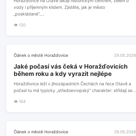
Horažďovice na Otavě lákají historickým centrem, zelení u
vody i příjemným klidem. Zjistěte, jak je město
„poskládané“,...
👁️ 120
Článek o městě Horažďovice
29.05.2026
Jaké počasí vás čeká v Horažďovicích
během roku a kdy vyrazit nejlépe
Horažďovice leží v jihozápadních Čechách na řece Otavě a
počasí tu má typicky „středoevropský“ charakter: střídají se...
👁️ 104
Článek o městě Horažďovice
29.05.2026