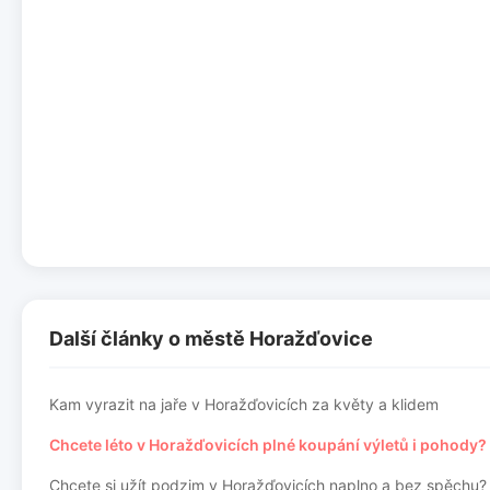
Další články o městě Horažďovice
Kam vyrazit na jaře v Horažďovicích za květy a klidem
Chcete léto v Horažďovicích plné koupání výletů i pohody?
Chcete si užít podzim v Horažďovicích naplno a bez spěchu?