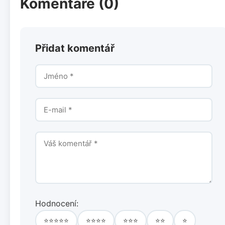
Komentáře (0)
Přidat komentář
Hodnocení:
⭐⭐⭐⭐⭐
⭐⭐⭐⭐
⭐⭐⭐
⭐⭐
⭐