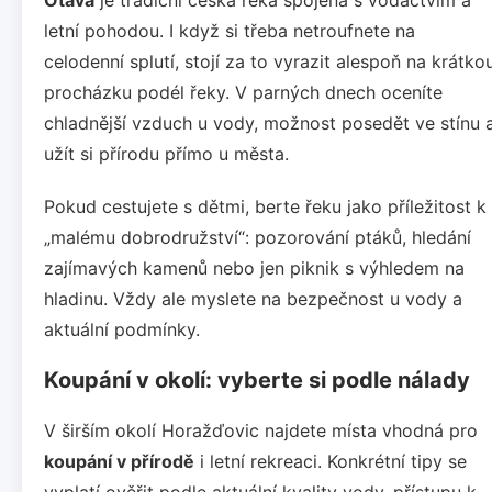
letní pohodou. I když si třeba netroufnete na
celodenní splutí, stojí za to vyrazit alespoň na krátko
procházku podél řeky. V parných dnech oceníte
chladnější vzduch u vody, možnost posedět ve stínu 
užít si přírodu přímo u města.
Pokud cestujete s dětmi, berte řeku jako příležitost k
„malému dobrodružství“: pozorování ptáků, hledání
zajímavých kamenů nebo jen piknik s výhledem na
hladinu. Vždy ale myslete na bezpečnost u vody a
aktuální podmínky.
Koupání v okolí: vyberte si podle nálady
V širším okolí Horažďovic najdete místa vhodná pro
koupání v přírodě
i letní rekreaci. Konkrétní tipy se
vyplatí ověřit podle aktuální kvality vody, přístupu k