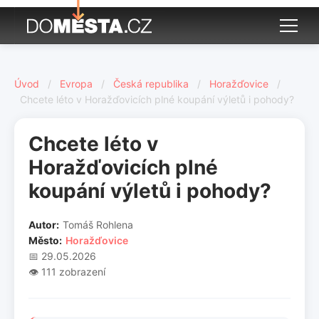
Úvod
/
Evropa
/
Česká republika
/
Horažďovice
/
Chcete léto v Horažďovicích plné koupání výletů i pohody?
Chcete léto v
Horažďovicích plné
koupání výletů i pohody?
Autor:
Tomáš Rohlena
Město:
Horažďovice
📅 29.05.2026
👁️ 111 zobrazení