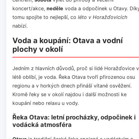
koncert/akce,
neděle
voda a odpočinek u Otavy. Dík
tomu spojíte to nejlepší, co
léto v Horažďovicích
nabízí.
Voda a koupání: Otava a vodní
plochy v okolí
Jedním z hlavních důvodů, proč si lidé Horažďovice v
létě oblíbí, je voda. Řeka Otava tvoří přirozenou osu
regionu a v horkých dnech přináší vítané osvěžení.
Kromě řeky se v okolí najdou i další možnosti ke
koupání nebo relaxu u vody.
Řeka Otava: letní procházky, odpočinek i
vodácká atmosféra
Otava
je tradiční česká řeka spojená s vodáctvím a