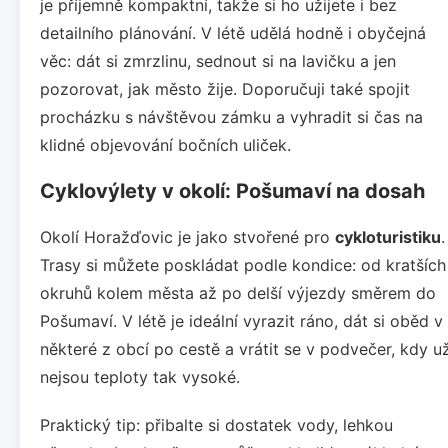
je příjemně kompaktní, takže si ho užijete i bez
detailního plánování. V létě udělá hodně i obyčejná
věc: dát si zmrzlinu, sednout si na lavičku a jen
pozorovat, jak město žije. Doporučuji také spojit
procházku s návštěvou zámku a vyhradit si čas na
klidné objevování bočních uliček.
Cyklovýlety v okolí: Pošumaví na dosah
Okolí Horažďovic je jako stvořené pro
cykloturistiku
.
Trasy si můžete poskládat podle kondice: od kratších
okruhů kolem města až po delší výjezdy směrem do
Pošumaví. V létě je ideální vyrazit ráno, dát si oběd v
některé z obcí po cestě a vrátit se v podvečer, kdy u
nejsou teploty tak vysoké.
Praktický tip: přibalte si dostatek vody, lehkou