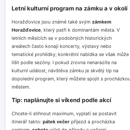
Letní kulturní program na zámku a v okolí
Horažďovice jsou známé také svým
zámkem
Horažďovice
, který patří k dominantám města. V
letních měsících se v podobných historických
areálech často konají koncerty, výstavy nebo
tematické prohlídky; konkrétní nabídka se však může
lišit podle sezóny. I pokud zrovna nenarazíte na
kulturní událost, návštěva zámku je skvělý tip na
dopolední program, který můžete spojit s procházko
městem.
Tip: naplánujte si víkend podle akcí
Chcete-li stihnout maximum, vyplatí se postavit
itinerář takto:
pátek večer
příjezd a procházka
centrem,
sobota
výlet do přírody a večerní