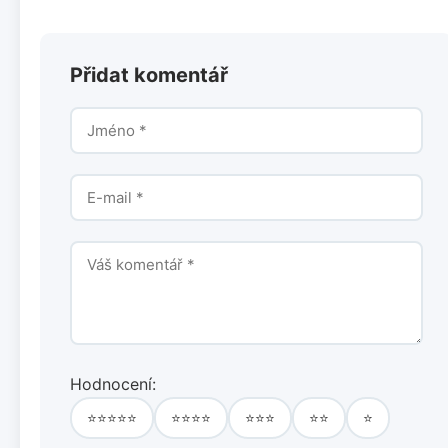
Přidat komentář
Hodnocení:
⭐⭐⭐⭐⭐
⭐⭐⭐⭐
⭐⭐⭐
⭐⭐
⭐