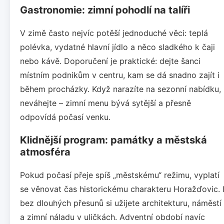
Gastronomie: zimní pohodlí na talíři
V zimě často nejvíc potěší jednoduché věci: teplá
polévka, vydatné hlavní jídlo a něco sladkého k čaji
nebo kávě. Doporučení je praktické: dejte šanci
místním podnikům v centru, kam se dá snadno zajít i
během procházky. Když narazíte na sezonní nabídku,
neváhejte – zimní menu bývá sytější a přesně
odpovídá počasí venku.
Klidnější program: památky a městská
atmosféra
Pokud počasí přeje spíš „městskému“ režimu, vyplatí
se věnovat čas historickému charakteru Horažďovic. 
bez dlouhých přesunů si užijete architekturu, náměstí
a zimní náladu v uličkách. Adventní období navíc