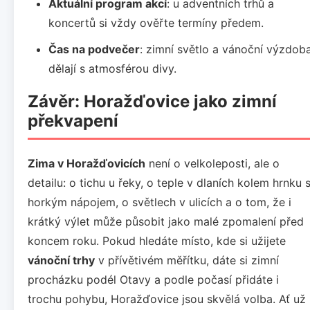
Aktuální program akcí
: u adventních trhů a
koncertů si vždy ověřte termíny předem.
Čas na podvečer
: zimní světlo a vánoční výzdob
dělají s atmosférou divy.
Závěr: Horažďovice jako zimní
překvapení
Zima v Horažďovicích
není o velkoleposti, ale o
detailu: o tichu u řeky, o teple v dlaních kolem hrnku 
horkým nápojem, o světlech v ulicích a o tom, že i
krátký výlet může působit jako malé zpomalení před
koncem roku. Pokud hledáte místo, kde si užijete
vánoční trhy
v přívětivém měřítku, dáte si zimní
procházku podél Otavy a podle počasí přidáte i
trochu pohybu, Horažďovice jsou skvělá volba. Ať už