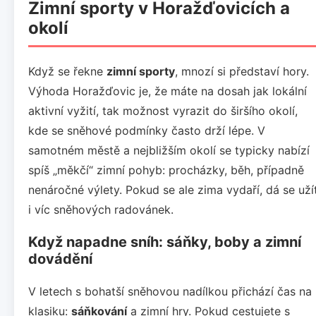
Zimní sporty v Horažďovicích a
okolí
Když se řekne
zimní sporty
, mnozí si představí hory.
Výhoda Horažďovic je, že máte na dosah jak lokální
aktivní vyžití, tak možnost vyrazit do širšího okolí,
kde se sněhové podmínky často drží lépe. V
samotném městě a nejbližším okolí se typicky nabízí
spíš „měkčí“ zimní pohyb: procházky, běh, případně
nenáročné výlety. Pokud se ale zima vydaří, dá se uží
i víc sněhových radovánek.
Když napadne sníh: sáňky, boby a zimní
dovádění
V letech s bohatší sněhovou nadílkou přichází čas na
klasiku:
sáňkování
a zimní hry. Pokud cestujete s