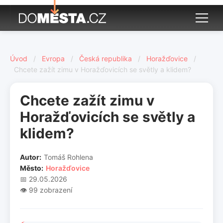
Úvod
/
Evropa
/
Česká republika
/
Horažďovice
/
Chcete zažít zimu v Horažďovicích se světly a klidem?
Chcete zažít zimu v
Horažďovicích se světly a
klidem?
Autor:
Tomáš Rohlena
Město:
Horažďovice
📅 29.05.2026
👁️ 99 zobrazení