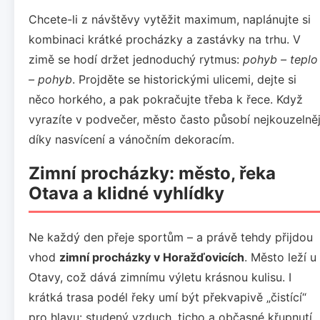
Chcete-li z návštěvy vytěžit maximum, naplánujte si
kombinaci krátké procházky a zastávky na trhu. V
zimě se hodí držet jednoduchý rytmus:
pohyb – teplo
– pohyb
. Projděte se historickými ulicemi, dejte si
něco horkého, a pak pokračujte třeba k řece. Když
vyrazíte v podvečer, město často působí nejkouzelněj
díky nasvícení a vánočním dekoracím.
Zimní procházky: město, řeka
Otava a klidné vyhlídky
Ne každý den přeje sportům – a právě tehdy přijdou
vhod
zimní procházky v Horažďovicích
. Město leží u
Otavy, což dává zimnímu výletu krásnou kulisu. I
krátká trasa podél řeky umí být překvapivě „čistící“
pro hlavu: studený vzduch, ticho a občasné křupnutí