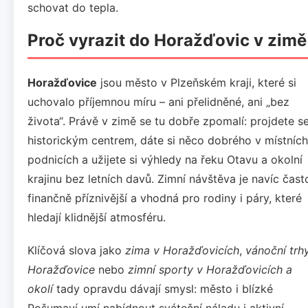
schovat do tepla.
Proč vyrazit do Horažďovic v zimě
Horažďovice
jsou město v Plzeňském kraji, které si
uchovalo příjemnou míru – ani přelidněné, ani „bez
života“. Právě v zimě se tu dobře zpomalí: projdete s
historickým centrem, dáte si něco dobrého v místních
podnicích a užijete si výhledy na řeku Otavu a okolní
krajinu bez letních davů. Zimní návštěva je navíc čast
finančně příznivější a vhodná pro rodiny i páry, které
hledají klidnější atmosféru.
Klíčová slova jako
zima v Horažďovicích
,
vánoční trh
Horažďovice
nebo
zimní sporty v Horažďovicích a
okolí
tady opravdu dávají smysl: město i blízké
Pošumaví umí nabídnout sváteční náladu i aktivní