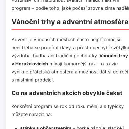
program – podle toho, jaké počasí zrovna zima nadělí
Vánoční trhy a adventní atmosféra
Advent je v menších městech často nejpříjemnější:
není třeba se prodírat davy, a přesto nechybí světýlka
výzdoba, hudba ani tradiční pochoutky.
Vánoční trhy
v Horažďovicích
mívají komornější ráz – o to víc
vynikne přátelská atmosféra a možnost dát si do řeči
s místními prodejci.
Co na adventních akcích obvykle čekat
Konkrétní program se rok od roku mění, ale typicky
můžete narazit na:
stánky s občerstvením
– horké nápoje, sladké i