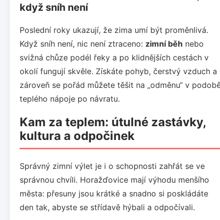
když sníh není
Poslední roky ukazují, že zima umí být proměnlivá.
Když sníh není, nic není ztraceno:
zimní běh
nebo
svižná chůze podél řeky a po klidnějších cestách v
okolí fungují skvěle. Získáte pohyb, čerstvý vzduch a
zároveň se pořád můžete těšit na „odměnu“ v podob
teplého nápoje po návratu.
Kam za teplem: útulné zastávky,
kultura a odpočinek
Správný zimní výlet je i o schopnosti zahřát se ve
správnou chvíli. Horažďovice mají výhodu menšího
města: přesuny jsou krátké a snadno si poskládáte
den tak, abyste se střídavě hýbali a odpočívali.