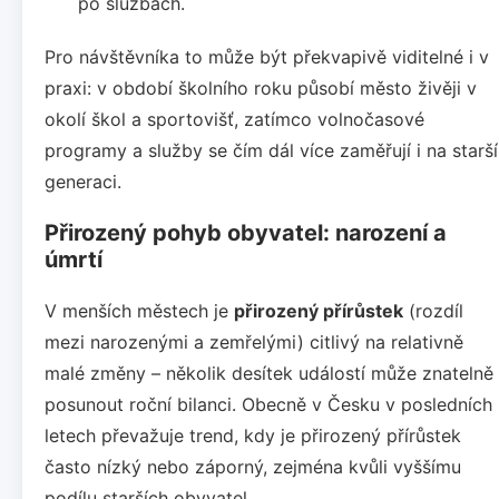
po službách.
Pro návštěvníka to může být překvapivě viditelné i v
praxi: v období školního roku působí město živěji v
okolí škol a sportovišť, zatímco volnočasové
programy a služby se čím dál více zaměřují i na starší
generaci.
Přirozený pohyb obyvatel: narození a
úmrtí
V menších městech je
přirozený přírůstek
(rozdíl
mezi narozenými a zemřelými) citlivý na relativně
malé změny – několik desítek událostí může znatelně
posunout roční bilanci. Obecně v Česku v posledních
letech převažuje trend, kdy je přirozený přírůstek
často nízký nebo záporný, zejména kvůli vyššímu
podílu starších obyvatel.