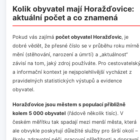
Kolik obyvatel mají Horažďovice:
aktuální počet a co znamená
Pokud vás zajímá
počet obyvatel Horažďovic
, je
dobré vědět, že přesné číslo se v průběhu roku mírně
mění (stěhování, narození a úmrtí) a „aktuálnost“
závisí na tom, jaký zdroj používáte. Pro cestovatelsk
a informační kontext je nejspolehlivější vycházet z
pravidelných statistických výstupů a evidence
obyvatel.
Horažďovice jsou městem s populací přibližně
kolem 5 000 obyvatel
(řádově několik tisíc). V
českém měřítku tak spadají mezi menší města, která
ale obvykle poskytují důležité služby pro širší okolí –
školy, zdravotní péči, pracovní příležitosti a dopravní