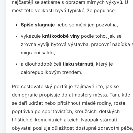
nejčastěji se setkáme s obrazem mírných výkyvů. U
měst této velikosti bývá typické, že populace:
Spíše stagnuje
nebo se mění jen pozvolna,
vykazuje
krátkodobé vlny
podle toho, jak se
zrovna vyvíjí bytová výstavba, pracovní nabídka 
migrační saldo,
a dlouhodobě čelí
tlaku stárnutí
, který je
celorepublikovým trendem.
Pro cestovatelský portál je zajímavé i to, jak se
demografie propisuje do atmosféry města. Tam, kde
se daří udržet nebo přitáhnout mladé rodiny, roste
poptávka po sportovištích, kroužcích, dětských
hřištích či komunitních akcích. Naopak stárnutí
obyvatel posiluje důležitost dostupné zdravotní péče,