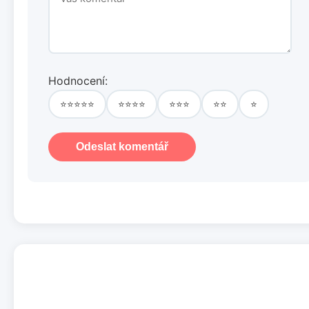
Hodnocení:
⭐⭐⭐⭐⭐
⭐⭐⭐⭐
⭐⭐⭐
⭐⭐
⭐
Odeslat komentář