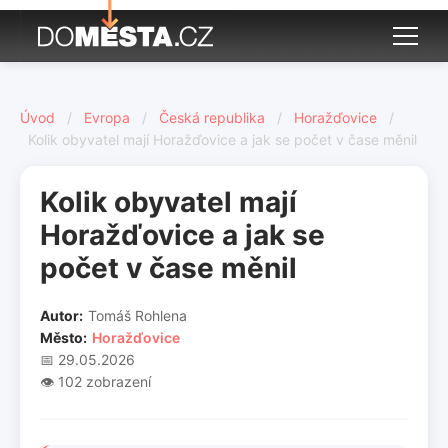
Úvod
/
Evropa
/
Česká republika
/
Horažďovice
/
Kolik obyvatel mají Horažďovice a jak se počet v čase měnil
Kolik obyvatel mají
Horažďovice a jak se
počet v čase měnil
Autor:
Tomáš Rohlena
Město:
Horažďovice
📅 29.05.2026
👁️ 102 zobrazení