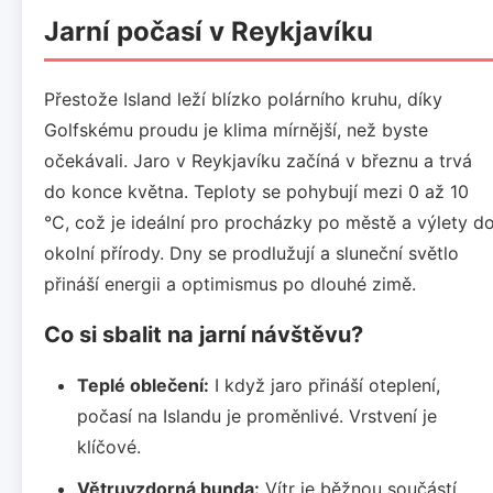
Jarní počasí v Reykjavíku
Přestože Island leží blízko polárního kruhu, díky
Golfskému proudu je klima mírnější, než byste
očekávali. Jaro v Reykjavíku začíná v březnu a trvá
do konce května. Teploty se pohybují mezi 0 až 10
°C, což je ideální pro procházky po městě a výlety d
okolní přírody. Dny se prodlužují a sluneční světlo
přináší energii a optimismus po dlouhé zimě.
Co si sbalit na jarní návštěvu?
Teplé oblečení:
I když jaro přináší oteplení,
počasí na Islandu je proměnlivé. Vrstvení je
klíčové.
Větruvzdorná bunda:
Vítr je běžnou součástí