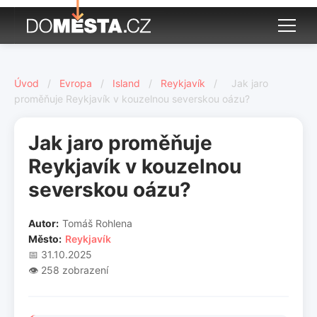
Úvod
/
Evropa
/
Island
/
Reykjavík
/
Jak jaro
proměňuje Reykjavík v kouzelnou severskou oázu?
Jak jaro proměňuje
Reykjavík v kouzelnou
severskou oázu?
Autor:
Tomáš Rohlena
Město:
Reykjavík
📅 31.10.2025
👁️ 258 zobrazení