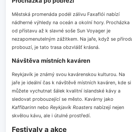
Procházka po pobřeží
Městská promenáda podél zálivu Faxaflói nabízí
nádherné výhledy na oceán a okolní hory. Procházka
od přístavu až k slavné soše Sun Voyager je
nezapomenutelným zážitkem. Na jaře, když se přírod
probouzí, je tato trasa obzvlášť krásná.
Návštěva místních kaváren
Reykjavík je známý svou kavárenskou kulturou. Na
jaře je ideální čas k návštěvě místních kaváren, kde si
můžete vychutnat šálek kvalitní islandské kávy a
sledovat probouzející se město. Kavárny jako
Kaffibarinn
nebo
Reykjavík Roasters
nabízejí nejen
skvělou kávu, ale i útulné prostředí.
Festivaly a akce