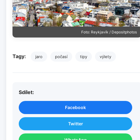
Foto: Reykjavík / Depositphotos
Tagy:
jaro
počasí
tipy
výlety
Sdílet:
Facebook
Twitter
WhatsApp