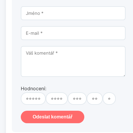
Hodnocení:
⭐⭐⭐⭐⭐
⭐⭐⭐⭐
⭐⭐⭐
⭐⭐
⭐
Odeslat komentář