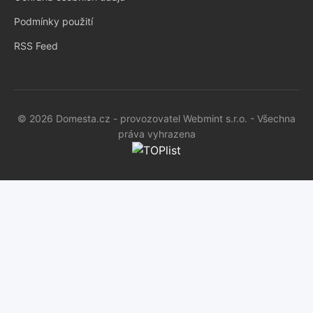
Podmínky použití
RSS Feed
© 2026 Domesta.cz - provozovatel Webmint s.r.o. - Všechna
práva vyhrazena