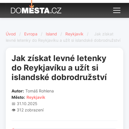
Úvod
/
Evropa
/
Island
/
Reykjavík
/
Jak získat
levné letenky do Reykjavíku a užít si islandské dobrodružství
Jak získat levné letenky
do Reykjavíku a užít si
islandské dobrodružství
Autor:
Tomáš Rohlena
Město:
Reykjavík
📅 31.10.2025
👁️ 312 zobrazení