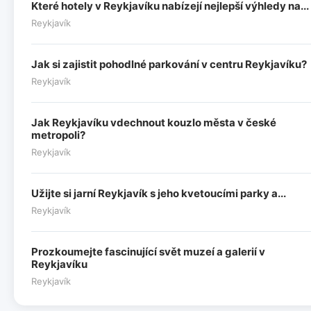
Které hotely v Reykjavíku nabízejí nejlepší výhledy na...
Reykjavík
Jak si zajistit pohodlné parkování v centru Reykjavíku?
Reykjavík
Jak Reykjavíku vdechnout kouzlo města v české
metropoli?
Reykjavík
Užijte si jarní Reykjavík s jeho kvetoucími parky a...
Reykjavík
Prozkoumejte fascinující svět muzeí a galerií v
Reykjavíku
Reykjavík