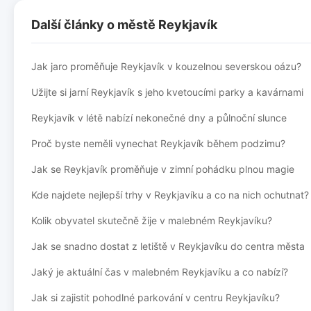
Další články o městě Reykjavík
Jak jaro proměňuje Reykjavík v kouzelnou severskou oázu?
Užijte si jarní Reykjavík s jeho kvetoucími parky a kavárnami
Reykjavík v létě nabízí nekonečné dny a půlnoční slunce
Proč byste neměli vynechat Reykjavík během podzimu?
Jak se Reykjavík proměňuje v zimní pohádku plnou magie
Kde najdete nejlepší trhy v Reykjavíku a co na nich ochutnat?
Kolik obyvatel skutečně žije v malebném Reykjavíku?
Jak se snadno dostat z letiště v Reykjavíku do centra města
Jaký je aktuální čas v malebném Reykjavíku a co nabízí?
Jak si zajistit pohodlné parkování v centru Reykjavíku?