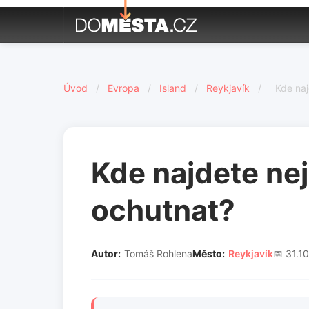
Úvod
/
Evropa
/
Island
/
Reykjavík
/
Kde naj
Kde najdete nej
ochutnat?
Autor:
Tomáš Rohlena
Město:
Reykjavík
📅 31.1