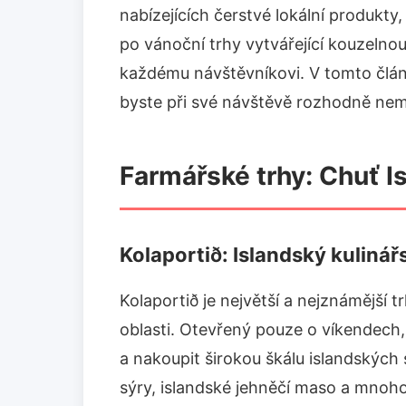
nabízejících čerstvé lokální produkty,
po vánoční trhy vytvářející kouzelno
každému návštěvníkovi. V tomto člán
byste při své návštěvě rozhodně nem
Farmářské trhy: Chuť I
Kolaportið: Islandský kulinářs
Kolaportið je největší a nejznámější t
oblasti. Otevřený pouze o víkendech,
a nakoupit širokou škálu islandských 
sýry, islandské jehněčí maso a mnoho 