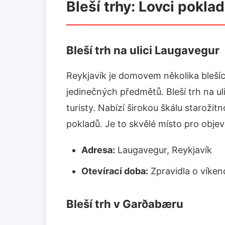
Bleší trhy: Lovci poklad
Bleší trh na ulici Laugavegur
Reykjavík je domovem několika blešíc
jedinečných předmětů. Bleší trh na ul
turisty. Nabízí širokou škálu starožit
pokladů. Je to skvělé místo pro obje
Adresa:
Laugavegur, Reykjavík
Otevírací doba:
Zpravidla o víken
Bleší trh v Garðabæru