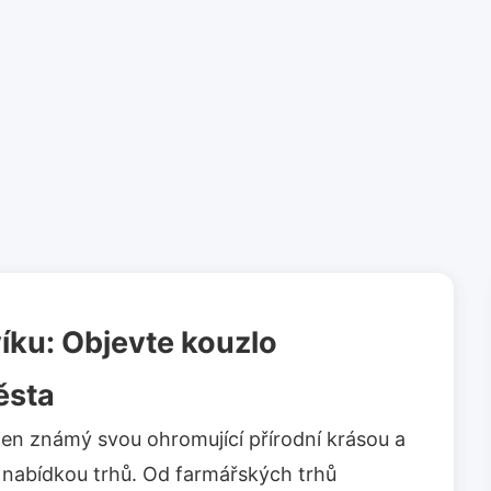
íku: Objevte kouzlo
ěsta
ejen známý svou ohromující přírodní krásou a
u nabídkou trhů. Od farmářských trhů