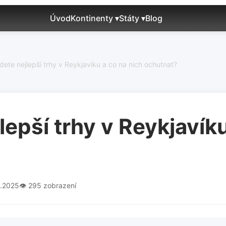
Úvod
Kontinenty ▾
Státy ▾
Blog
dete nejlepší trhy v Reykjavíku a co na nich ochutnat?
lepší trhy v Reykjavíku
0.2025
👁️ 295 zobrazení