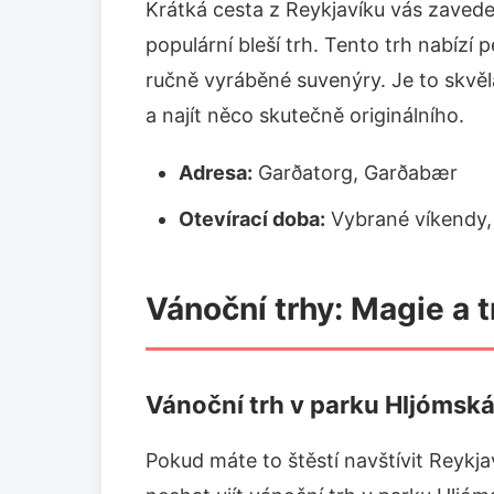
Krátká cesta z Reykjavíku vás zaved
populární bleší trh. Tento trh nabízí
ručně vyráběné suvenýry. Je to skvělá
a najít něco skutečně originálního.
Adresa:
Garðatorg, Garðabær
Otevírací doba:
Vybrané víkendy, 
Vánoční trhy: Magie a t
Vánoční trh v parku Hljómsk
Pokud máte to štěstí navštívit Reykj