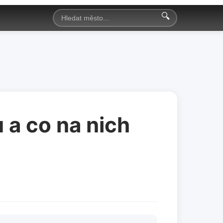
🔍
 a co na nich