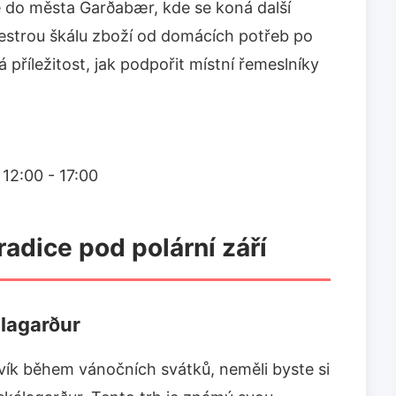
e do města Garðabær, kde se koná další
 pestrou škálu zboží od domácích potřeb po
 příležitost, jak podpořit místní řemeslníky
12:00 - 17:00
radice pod polární září
álagarður
avík během vánočních svátků, neměli byste si