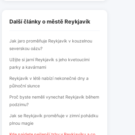
Další články o městě Reykjavík
Jak jaro proměňuje Reykjavík v kouzelnou
severskou oázu?
Užijte si jarní Reykjavík s jeho kvetoucími
parky a kavárnami
Reykjavík v létě nabízí nekonečné dny a
půlnoční slunce
Proč byste neměli vynechat Reykjavík během
podzimu?
Jak se Reykjavík proměňuje v zimní pohádku
plnou magie
Kde najdete nejlepší trhy v Reykjavíku a co